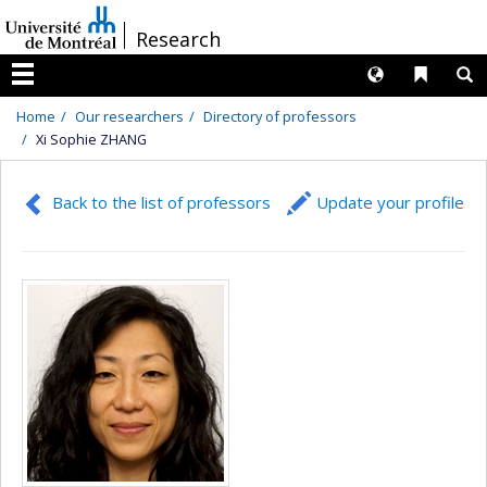
Passer
/
Research
au
contenu
Langues
Liens 
R
Menu
Home
Our researchers
Directory of professors
Xi Sophie ZHANG
Back to the list of professors
Update your profile