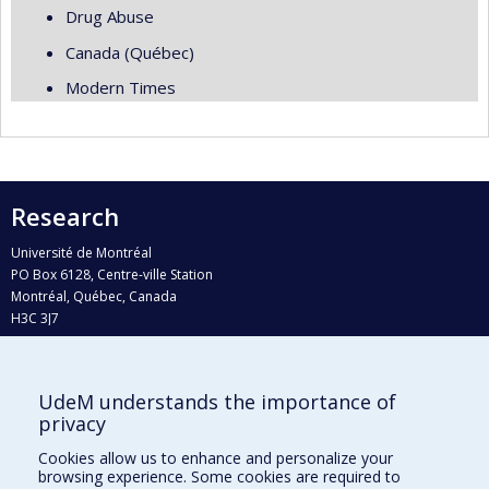
Drug Abuse
Canada (Québec)
Modern Times
Research
Université de Montréal
PO Box 6128, Centre-ville Station
Montréal, Québec, Canada
H3C 3J7
Phone : 514 343-6111, #38492
E-mail :
recherche@umontreal.ca
UdeM understands the importance of
Who does what?
privacy
Find us
Cookies allow us to enhance and personalize your
browsing experience. Some cookies are required to