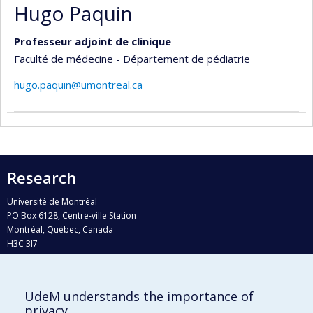
Hugo Paquin
Professeur adjoint de clinique
Faculté de médecine - Département de pédiatrie
hugo.paquin@umontreal.ca
Research
Université de Montréal
PO Box 6128, Centre-ville Station
Montréal, Québec, Canada
H3C 3J7
Phone : 514 343-6111, #38492
E-mail :
recherche@umontreal.ca
UdeM understands the importance of
Who does what?
privacy