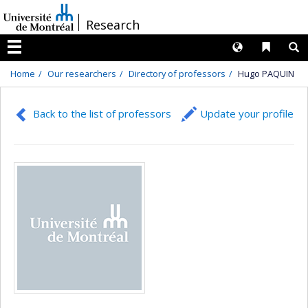
Passer
/
Research
au
contenu
Langues
Liens 
R
Menu
Home
Our researchers
Directory of professors
Hugo PAQUIN
Back to the list of professors
Update your profile