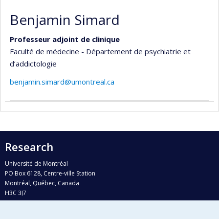
Benjamin Simard
Professeur adjoint de clinique
Faculté de médecine - Département de psychiatrie et
d’addictologie
benjamin.simard@umontreal.ca
Research
Université de Montréal
PO Box 6128, Centre-ville Station
Montréal, Québec, Canada
H3C 3J7
Phone : 514 343-6111, #38492