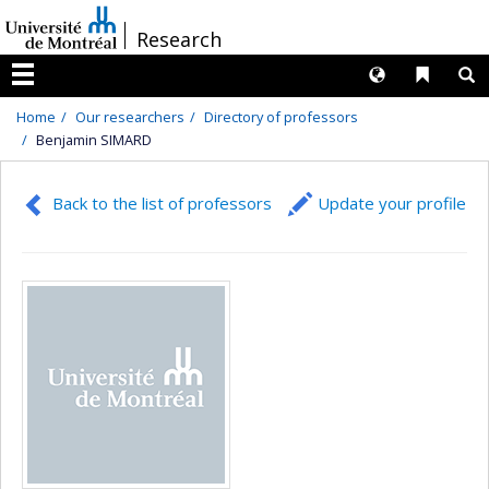
Passer
/
Research
au
contenu
Langues
Liens 
R
Menu
Home
Our researchers
Directory of professors
Benjamin SIMARD
Back to the list of professors
Update your profile