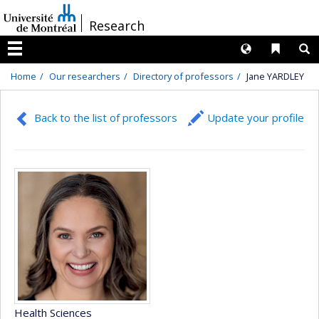
Passer
/
Research
au
contenu
Langues
Liens 
R
Menu
Home
Our researchers
Directory of professors
Jane YARDLEY
Back to the list of professors
Update your profile
Health Sciences