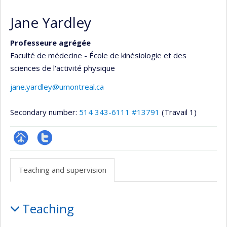
Jane Yardley
Professeure agrégée
Faculté de médecine - École de kinésiologie et des
sciences de l'activité physique
jane.yardley@umontreal.ca
Secondary number:
514 343-6111 #13791
(Travail 1)
Page
Compte
professionnelle
Twitter
Teaching and supervision
(faculté,département,école)
Teaching
Teaching
and