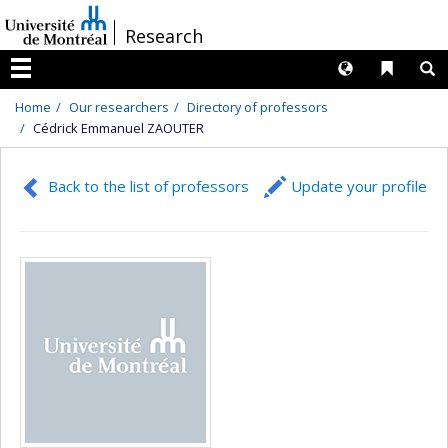
Passer
/
Research
au
contenu
Langues
Liens 
R
Menu
Home
Our researchers
Directory of professors
Cédrick Emmanuel ZAOUTER
Back to the list of professors
Update your profile