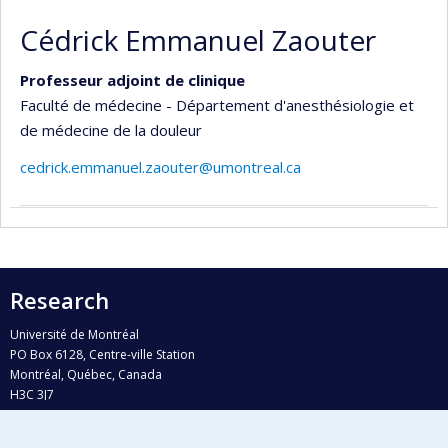
Cédrick Emmanuel Zaouter
Professeur adjoint de clinique
Faculté de médecine - Département d'anesthésiologie et
de médecine de la douleur
cedrick.emmanuel.zaouter@umontreal.ca
Research
Université de Montréal
PO Box 6128, Centre-ville Station
Montréal, Québec, Canada
H3C 3J7
Phone : 514 343-6111, #38492