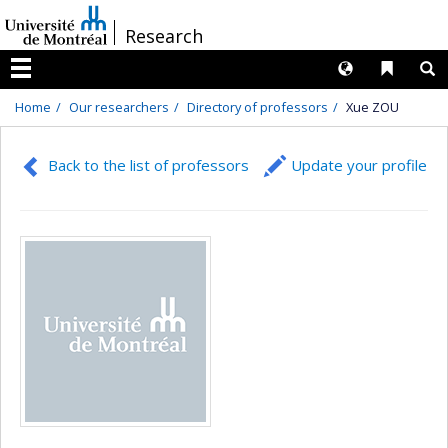
Passer
/
Research
au
contenu
Langues
Liens 
R
Menu
Home
Our researchers
Directory of professors
Xue ZOU
Back to the list of professors
Update your profile