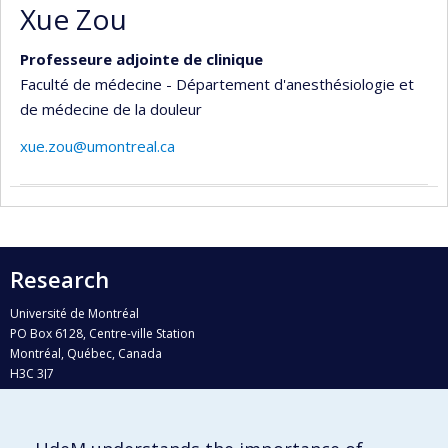
Xue Zou
Professeure adjointe de clinique
Faculté de médecine - Département d'anesthésiologie et
de médecine de la douleur
xue.zou@umontreal.ca
Research
Université de Montréal
PO Box 6128, Centre-ville Station
Montréal, Québec, Canada
H3C 3J7
Phone : 514 343-6111, #38492
E-mail :
recherche@umontreal.ca