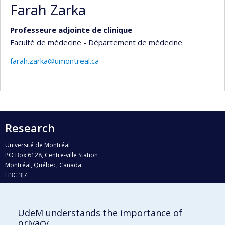
Farah Zarka
Professeure adjointe de clinique
Faculté de médecine - Département de médecine
farah.zarka@umontreal.ca
Research
Université de Montréal
PO Box 6128, Centre-ville Station
Montréal, Québec, Canada
H3C 3J7
Phone : 514 343-6111, #38492
E-mail :
recherche@umontreal.ca
UdeM understands the importance of
Who does what?
privacy