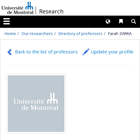
Passer
/
Research
au
contenu
Langues
Liens 
R
Menu
Home
Our researchers
Directory of professors
Farah ZARKA
Back to the list of professors
Update your profile