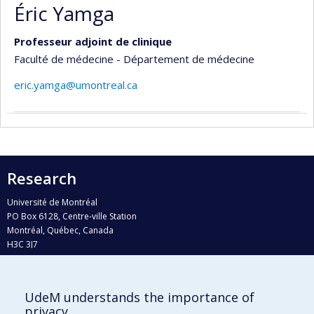
Éric Yamga
Professeur adjoint de clinique
Faculté de médecine - Département de médecine
eric.yamga@umontreal.ca
Research
Université de Montréal
PO Box 6128, Centre-ville Station
Montréal, Québec, Canada
H3C 3J7
Phone : 514 343-6111, #38492
E-mail :
recherche@umontreal.ca
UdeM understands the importance of
Who does what?
privacy