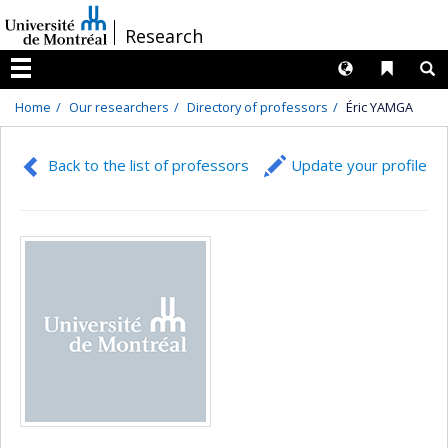
Passer
/
Research
au
contenu
Langues
Liens 
R
Menu
Home
Our researchers
Directory of professors
Éric YAMGA
Back to the list of professors
Update your profile