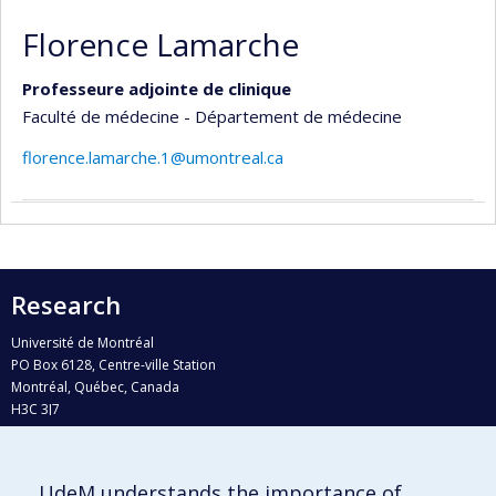
Florence Lamarche
Professeure adjointe de clinique
Faculté de médecine - Département de médecine
florence.lamarche.1@umontreal.ca
Research
Université de Montréal
PO Box 6128, Centre-ville Station
Montréal, Québec, Canada
H3C 3J7
Phone : 514 343-6111, #38492
E-mail :
recherche@umontreal.ca
UdeM understands the importance of