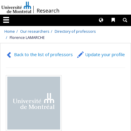
Passer
/
Research
au
contenu
Langues
Liens 
R
Menu
Home
Our researchers
Directory of professors
Florence LAMARCHE
Back to the list of professors
Update your profile