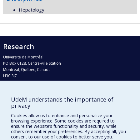
Hepatology
Research
Université de Montréal
PO Box 6128, Centre-ville Station
Montréal, Québec, Canada
H3C 3J7
Phone : 514 343-6111, #38492
E-mail :
recherche@umontreal.ca
UdeM understands the importance of
Who does what?
privacy
Find us
Cookies allow us to enhance and personalize your
browsing experience. Some cookies are required to
Site map
ensure the website’s functionality and security, while
others remember your preferences. By accepting all, you
Accessibility
consent to our use of cookies to better serve you.