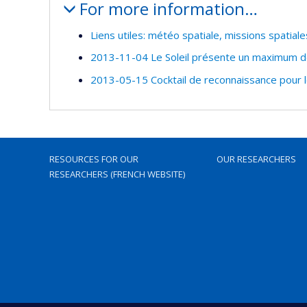
For more information…
Liens utiles: météo spatiale, missions spatia
2013-11-04 Le Soleil présente un maximum d
2013-05-15 Cocktail de reconnaissance pour 
RESOURCES FOR OUR
OUR RESEARCHERS
RESEARCHERS (FRENCH WEBSITE)