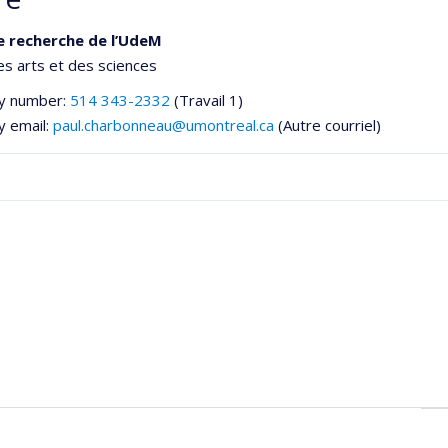
e recherche de l’UdeM
es arts et des sciences
y number:
514 343-2332
(Travail 1)
y email:
paul.charbonneau@umontreal.ca
(Autre courriel)
he