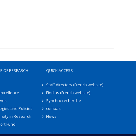
TE OF RESEARCH
QUICK ACCESS
Staff directory (French website)
 excellence
Find us (French website)
ives
Synchro recherche
egies and Policies
compas
rsity in Research
News
ort Fund