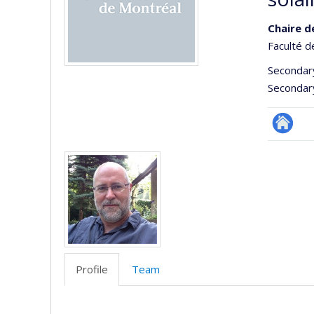
Chaire d
Faculté d
Secondar
Secondar
Site
Media
Web
de
l’unité
de
recherc
Profile
Team
Profile