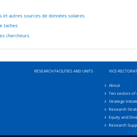
les et autres sources de données solaires
e taches
les chercheurs
RESEARCH FACILITIES AND UNITS
VICE-RECTORA
About
Ten sectors of
Strategic Initiat
Research Strat
Equity and Dive
Research Supp