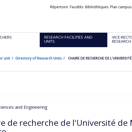
Liens
Répertoire
Facultés
Bibliothèques
Plan campus
externes
CHERS
RESEARCH FACILITIES AND
VICE-RECT
UNITS
RESEARCH
or unit
Directory of Research Units
CHAIRE DE RECHERCHE DE L'UNIVERSI
ciences and Engineering
re de recherche de l'Université de
re