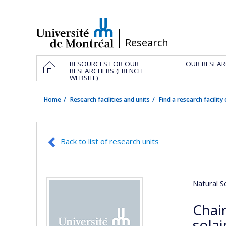
Passer
au
contenu
/
Research
Navigation
HOME
RESOURCES FOR OUR
OUR RESEAR
principale
RESEARCHERS (FRENCH
WEBSITE)
Home
Research facilities and units
Find a research facility 
Back to list of research units
Natural S
Chai
solai