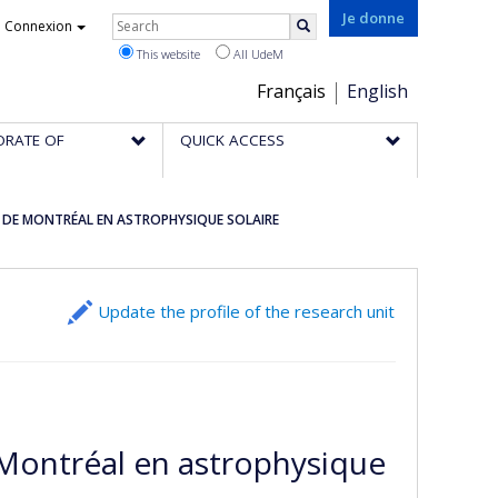
Rechercher
Je donne
Connexion
Search
This website
All UdeM
Choix
Français
English
de
ORATE OF
QUICK ACCESS
la
langue
TÉ DE MONTRÉAL EN ASTROPHYSIQUE SOLAIRE
Update the profile of the research unit
 Montréal en astrophysique