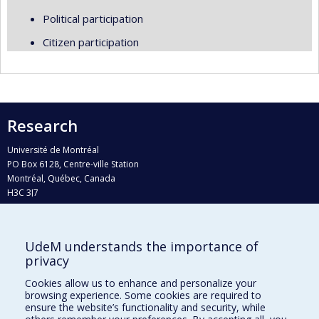
Political participation
Citizen participation
Research
Université de Montréal
PO Box 6128, Centre-ville Station
Montréal, Québec, Canada
H3C 3J7
Phone : 514 343-6111, #38492
E-mail :
recherche@umontreal.ca
UdeM understands the importance of
Who does what?
privacy
Find us
Cookies allow us to enhance and personalize your
browsing experience. Some cookies are required to
Site map
ensure the website’s functionality and security, while