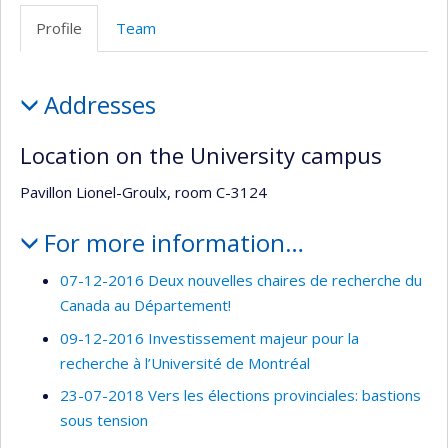
Web
site
Profile
Team
de
web
l’unité
Profile
de
Addresses
recherche
Location on the University campus
Pavillon Lionel-Groulx, room C-3124
For more information…
07-12-2016 Deux nouvelles chaires de recherche du
Canada au Département!
09-12-2016 Investissement majeur pour la
recherche à l’Université de Montréal
23-07-2018 Vers les élections provinciales: bastions
sous tension