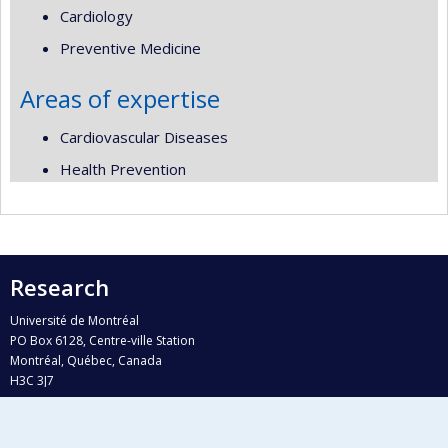
Cardiology
Preventive Medicine
Areas of expertise
Cardiovascular Diseases
Health Prevention
Research
Université de Montréal
PO Box 6128, Centre-ville Station
Montréal, Québec, Canada
H3C 3J7
Phone : 514 343-6111, #38492
E-mail :
recherche@umontreal.ca