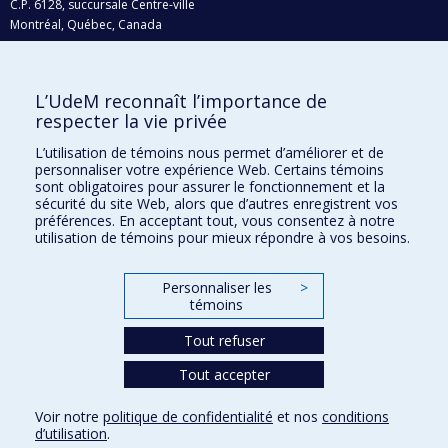
C.P. 6128, succursale Centre-ville
Montréal, Québec, Canada
H3C 3J7
Courriel:
recherche@umontreal.ca
L’UdeM reconnaît l’importance de
Qui fait quoi?
respecter la vie privée
Nous trouver
L’utilisation de témoins nous permet d’améliorer et de
personnaliser votre expérience Web. Certains témoins
Plan du site
sont obligatoires pour assurer le fonctionnement et la
sécurité du site Web, alors que d’autres enregistrent vos
Accessibilité
préférences. En acceptant tout, vous consentez à notre
utilisation de témoins pour mieux répondre à vos besoins.
Personnaliser les
>
témoins
Tout refuser
Tout accepter
Confidentialité
Voir notre
politique de confidentialité
et nos
conditions
Conditions d’utilisation
d’utilisation
.