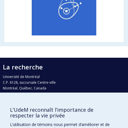
La recherche
Université de Montréal
C.P. 6128, succursale Centre-ville
Montréal, Québec, Canada
H3C 3J7
Courriel:
recherche@umontreal.ca
L’UdeM reconnaît l’importance de
Qui fait quoi?
respecter la vie privée
Nous trouver
L’utilisation de témoins nous permet d’améliorer et de