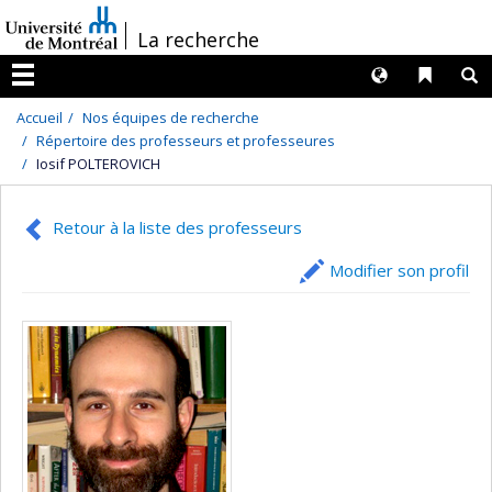
Passer
/
La recherche
au
contenu
Langues
Liens 
R
Menu
Accueil
Nos équipes de recherche
Répertoire des professeurs et professeures
Iosif POLTEROVICH
Retour à la liste des professeurs
Modifier son profil