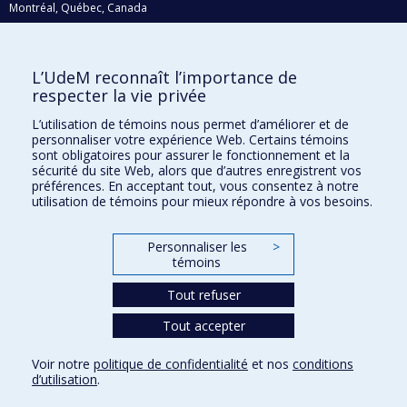
Montréal, Québec, Canada
H3C 3J7
Courriel:
recherche@umontreal.ca
L’UdeM reconnaît l’importance de
Qui fait quoi?
respecter la vie privée
Nous trouver
L’utilisation de témoins nous permet d’améliorer et de
personnaliser votre expérience Web. Certains témoins
Plan du site
sont obligatoires pour assurer le fonctionnement et la
sécurité du site Web, alors que d’autres enregistrent vos
Accessibilité
préférences. En acceptant tout, vous consentez à notre
utilisation de témoins pour mieux répondre à vos besoins.
Personnaliser les
>
témoins
Tout refuser
Tout accepter
Confidentialité
Voir notre
politique de confidentialité
et nos
conditions
Conditions d’utilisation
d’utilisation
.
Paramètres des témoins