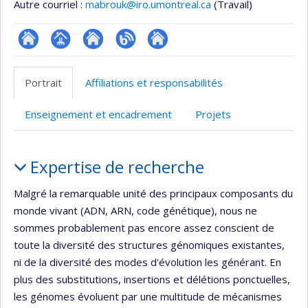
Autre courriel :
mabrouk@iro.umontreal.ca
(Travail)
ResearchGate
Page
Site
Blogue
Autre
professionnelle
web
site
Portrait
Affiliations et responsabilités
(faculté,département,école)
de
web
l’unité
Enseignement et encadrement
Projets
de
recherche
Portrait
Expertise de recherche
Malgré la remarquable unité des principaux composants du
monde vivant (ADN, ARN, code génétique), nous ne
sommes probablement pas encore assez conscient de
toute la diversité des structures génomiques existantes,
ni de la diversité des modes d'évolution les générant. En
plus des substitutions, insertions et délétions ponctuelles,
les génomes évoluent par une multitude de mécanismes