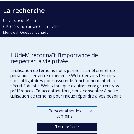
La recherche
Université de Montréal
C.P. 6128, succursale Centre-ville
Montréal, Québec, Canada
H3C 3J7
Courriel:
recherche@umontreal.ca
L’UdeM reconnaît l’importance de
Qui fait quoi?
respecter la vie privée
Nous trouver
L’utilisation de témoins nous permet d’améliorer et de
personnaliser votre expérience Web. Certains témoins
Plan du site
sont obligatoires pour assurer le fonctionnement et la
sécurité du site Web, alors que d’autres enregistrent vos
Accessibilité
préférences. En acceptant tout, vous consentez à notre
utilisation de témoins pour mieux répondre à vos besoins.
Personnaliser les
>
témoins
Tout refuser