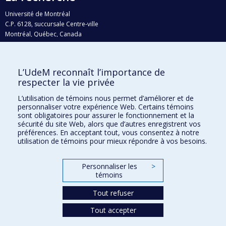
Université de Montréal
C.P. 6128, succursale Centre-ville
Montréal, Québec, Canada
H3C 3J7
Courriel:
recherche@umontreal.ca
L’UdeM reconnaît l’importance de
Qui fait quoi?
respecter la vie privée
Nous trouver
L’utilisation de témoins nous permet d’améliorer et de
personnaliser votre expérience Web. Certains témoins
Plan du site
sont obligatoires pour assurer le fonctionnement et la
sécurité du site Web, alors que d’autres enregistrent vos
Accessibilité
préférences. En acceptant tout, vous consentez à notre
utilisation de témoins pour mieux répondre à vos besoins.
Personnaliser les
>
témoins
Tout refuser
Tout accepter