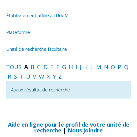
Établissement affilié à l’UdeM
Plateforme
Unité de recherche facultaire
TOUS
A
B
C
D
E
F
G
H
I
J
K
L
M
N
O
P
Q
R
S
T
U
V
W
X
Y
Z
Aucun résultat de recherche
Aide en ligne pour le profil de votre unité de
recherche
|
Nous joindre