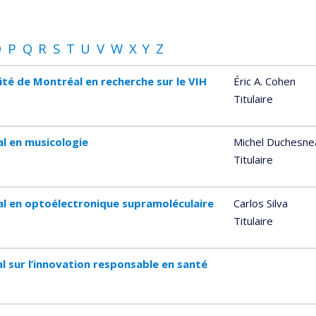
O
P
Q
R
S
T
U
V
W
X
Y
Z
ité de Montréal en recherche sur le VIH
Éric A. Cohen
Titulaire
al en musicologie
Michel Duchesne
Titulaire
al en optoélectronique supramoléculaire
Carlos Silva
Titulaire
l sur l’innovation responsable en santé