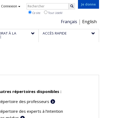
Rechercher
Je donne
Connexion
Rechercher
Ce site
Tout UdeM
Choix
Français
English
de
ORAT À LA
ACCÈS RAPIDE
la
E
langue
utres répertoires disponibles :
épertoire des professeurs
épertoire des experts à l’intention
es médias