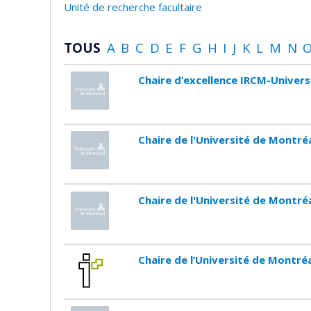
Unité de recherche facultaire
TOUS
A
B
C
D
E
F
G
H
I
J
K
L
M
N
Chaire d’excellence IRCM-Univers
Chaire de l'Université de Montré
Chaire de l'Université de Montré
Chaire de l’Université de Montréa