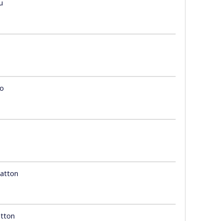
u
do
Matton
atton