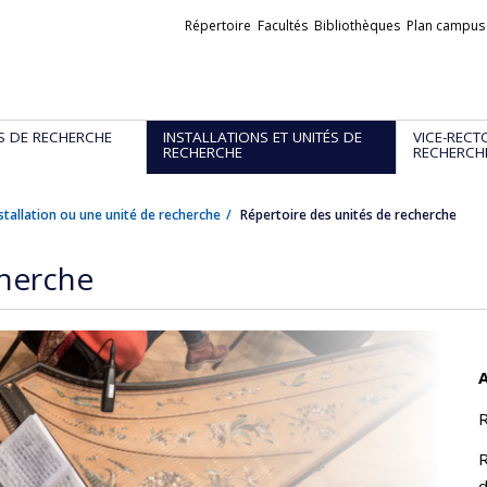
Liens
Répertoire
Facultés
Bibliothèques
Plan campus
externes
S DE RECHERCHE
INSTALLATIONS ET UNITÉS DE
VICE-RECT
RECHERCHE
RECHERCH
stallation ou une unité de recherche
Répertoire des unités de recherche
cherche
A
R
R
d