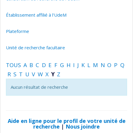
Établissement affilié à l’UdeM
Plateforme
Unité de recherche facultaire
TOUS
A
B
C
D
E
F
G
H
I
J
K
L
M
N
O
P
Q
R
S
T
U
V
W
X
Y
Z
Aucun résultat de recherche
Aide en ligne pour le profil de votre unité de
recherche
|
Nous joindre