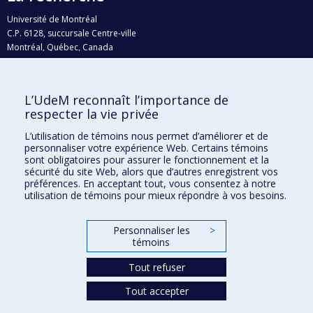
Université de Montréal
C.P. 6128, succursale Centre-ville
Montréal, Québec, Canada
H3C 3J7
Courriel:
recherche@umontreal.ca
L’UdeM reconnaît l’importance de
Qui fait quoi?
respecter la vie privée
Nous trouver
L’utilisation de témoins nous permet d’améliorer et de
personnaliser votre expérience Web. Certains témoins
Plan du site
sont obligatoires pour assurer le fonctionnement et la
sécurité du site Web, alors que d’autres enregistrent vos
Accessibilité
préférences. En acceptant tout, vous consentez à notre
utilisation de témoins pour mieux répondre à vos besoins.
Personnaliser les
>
témoins
Tout refuser
Tout accepter