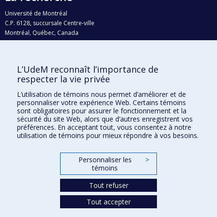
Université de Montréal
C.P. 6128, succursale Centre-ville
Montréal, Québec, Canada
H3C 3J7
Courriel:
recherche@umontreal.ca
L’UdeM reconnaît l’importance de
Qui fait quoi?
respecter la vie privée
Nous trouver
L’utilisation de témoins nous permet d’améliorer et de
personnaliser votre expérience Web. Certains témoins
Plan du site
sont obligatoires pour assurer le fonctionnement et la
sécurité du site Web, alors que d’autres enregistrent vos
Accessibilité
préférences. En acceptant tout, vous consentez à notre
utilisation de témoins pour mieux répondre à vos besoins.
Personnaliser les
>
témoins
Tout refuser
Tout accepter