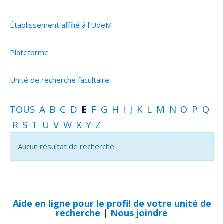
Établissement affilié à l’UdeM
Plateforme
Unité de recherche facultaire
TOUS
A
B
C
D
E
F
G
H
I
J
K
L
M
N
O
P
Q
R
S
T
U
V
W
X
Y
Z
Aucun résultat de recherche
Aide en ligne pour le profil de votre unité de
recherche
|
Nous joindre