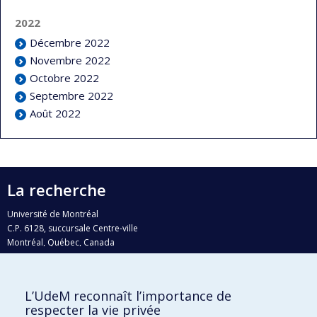
2022
Décembre 2022
Novembre 2022
Octobre 2022
Septembre 2022
Août 2022
La recherche
Université de Montréal
C.P. 6128, succursale Centre-ville
Montréal, Québec, Canada
H3C 3J7
Courriel:
recherche@umontreal.ca
L’UdeM reconnaît l’importance de
Qui fait quoi?
respecter la vie privée