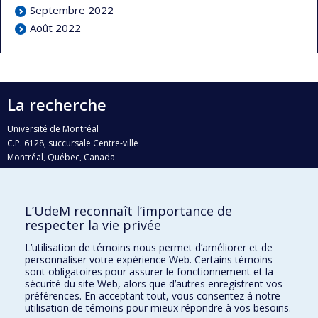
Septembre 2022
Août 2022
La recherche
Université de Montréal
C.P. 6128, succursale Centre-ville
Montréal, Québec, Canada
H3C 3J7
Courriel:
recherche@umontreal.ca
L’UdeM reconnaît l’importance de
Qui fait quoi?
respecter la vie privée
Nous trouver
L’utilisation de témoins nous permet d’améliorer et de
personnaliser votre expérience Web. Certains témoins
Plan du site
sont obligatoires pour assurer le fonctionnement et la
sécurité du site Web, alors que d’autres enregistrent vos
Accessibilité
préférences. En acceptant tout, vous consentez à notre
utilisation de témoins pour mieux répondre à vos besoins.