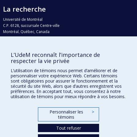
La recherche
Université de Montréal
C.P. 6128, succursale Centre-ville
Montréal, Québec, Canada
H3C 3J7
Courriel:
recherche@umontreal.ca
L’UdeM reconnaît l’importance de
Qui fait quoi?
respecter la vie privée
Nous trouver
L’utilisation de témoins nous permet d’améliorer et de
personnaliser votre expérience Web. Certains témoins
Plan du site
sont obligatoires pour assurer le fonctionnement et la
sécurité du site Web, alors que d’autres enregistrent vos
Accessibilité
préférences. En acceptant tout, vous consentez à notre
utilisation de témoins pour mieux répondre à vos besoins.
Personnaliser les
>
témoins
Tout refuser