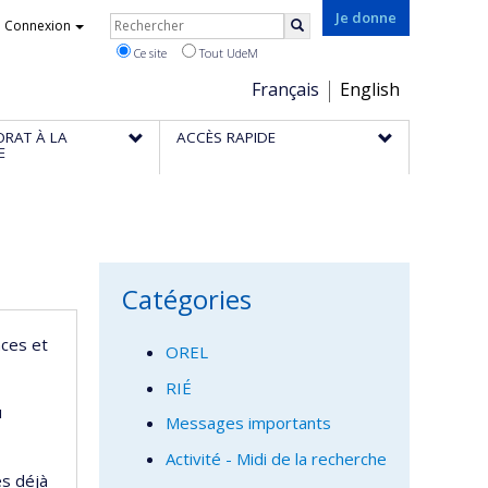
Rechercher
Je donne
Connexion
Rechercher
Ce site
Tout UdeM
Choix
Français
English
de
ORAT À LA
ACCÈS RAPIDE
la
E
langue
Catégories
nces et
OREL
RIÉ
u
Messages importants
Activité - Midi de la recherche
és déjà