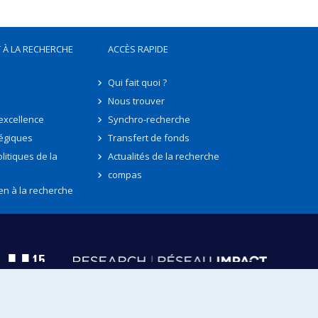
 À LA RECHERCHE
ACCÈS RAPIDE
Qui fait quoi ?
Nous trouver
'excellence
Synchro-recherche
tégiques
Transfert de fonds
litiques de la
Actualités de la recherche
compas
en à la recherche