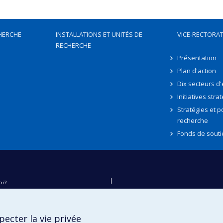
HERCHE
INSTALLATIONS ET UNITÉS DE
VICE-RECTORAT
RECHERCHE
Présentation
Plan d'action
Dix secteurs d
Initiatives stra
Stratégies et po
recherche
Fonds de souti
oi?
ver
e
ecter la vie privée