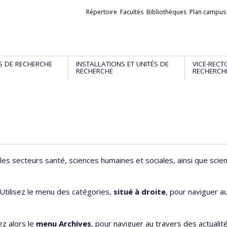
Liens
Répertoire
Facultés
Bibliothèques
Plan campus
externes
S DE RECHERCHE
INSTALLATIONS ET UNITÉS DE
VICE-RECT
RECHERCHE
RECHERCH
les secteurs santé, sciences humaines et sociales, ainsi que scie
 Utilisez le menu des catégories,
situé à droite
, pour naviguer a
ez alors le
menu Archives
, pour naviguer au travers des actualit