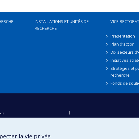
HERCHE
INSTALLATIONS ET UNITÉS DE
VICE-RECTORAT
RECHERCHE
Présentation
Plan d'action
Dix secteurs d
Initiatives stra
Stratégies et po
recherche
Fonds de souti
oi?
ver
e
ecter la vie privée