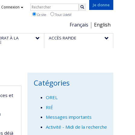
Rechercher
Je donne
Connexion
Rechercher
Ce site
Tout UdeM
Choix
Français
English
de
ORAT À LA
ACCÈS RAPIDE
la
E
langue
Catégories
nces et
OREL
RIÉ
u
Messages importants
Activité - Midi de la recherche
és déjà