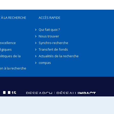
 À LA RECHERCHE
ACCÈS RAPIDE
Qui fait quoi ?
Nous trouver
'excellence
Synchro-recherche
tégiques
Transfert de fonds
litiques de la
Actualités de la recherche
compas
en à la recherche