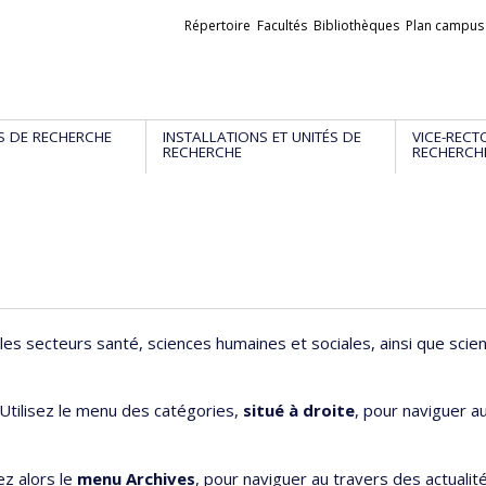
Liens
Répertoire
Facultés
Bibliothèques
Plan campus
externes
S DE RECHERCHE
INSTALLATIONS ET UNITÉS DE
VICE-RECT
RECHERCHE
RECHERCH
les secteurs santé, sciences humaines et sociales, ainsi que scie
 Utilisez le menu des catégories,
situé à droite
, pour naviguer a
ez alors le
menu Archives
, pour naviguer au travers des actualit