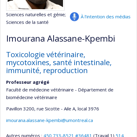
Sciences naturelles et génie
;
À l’intention des médias
Sciences de la santé
Imourana Alassane-Kpembi
Toxicologie vétérinaire,
mycotoxines, santé intestinale,
immunité, reproduction
Professeur agrégé
Faculté de médecine vétérinaire - Département de
biomédecine vétérinaire
Pavillon 3200, rue Sicotte - Aile A
, local 3976
imourana.alassane-kpembi@umontreal.ca
Autres numéros :
450 733-8521 #36481
(Travail 1)
514