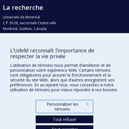
La recherche
Université de Montréal
C.P. 6128, succursale Centre-ville
Montréal, Québec, Canada
H3C 3J7
Courriel:
recherche@umontreal.ca
L’UdeM reconnaît l’importance de
Qui fait quoi?
respecter la vie privée
Nous trouver
L’utilisation de témoins nous permet d’améliorer et de
personnaliser votre expérience Web. Certains témoins
Plan du site
sont obligatoires pour assurer le fonctionnement et la
sécurité du site Web, alors que d’autres enregistrent vos
Accessibilité
préférences. En acceptant tout, vous consentez à notre
utilisation de témoins pour mieux répondre à vos besoins.
Personnaliser les
>
témoins
Tout refuser