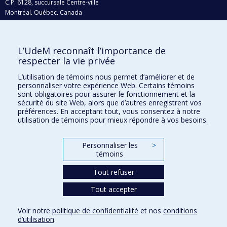
C.P. 6128, succursale Centre-ville
Montréal, Québec, Canada
H3C 3J7
Courriel:
recherche@umontreal.ca
L’UdeM reconnaît l’importance de
Qui fait quoi?
respecter la vie privée
Nous trouver
L’utilisation de témoins nous permet d’améliorer et de
personnaliser votre expérience Web. Certains témoins
Plan du site
sont obligatoires pour assurer le fonctionnement et la
sécurité du site Web, alors que d’autres enregistrent vos
Accessibilité
préférences. En acceptant tout, vous consentez à notre
utilisation de témoins pour mieux répondre à vos besoins.
Personnaliser les
>
témoins
Tout refuser
Tout accepter
Confidentialité
Voir notre
politique de confidentialité
et nos
conditions
Conditions d’utilisation
d’utilisation
.