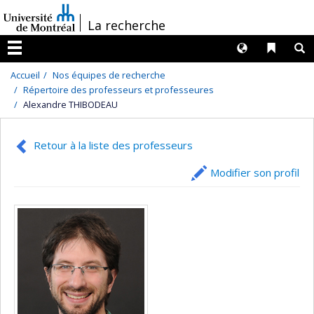
Passer
/
La recherche
au
contenu
Langues
Liens 
R
Menu
Accueil
Nos équipes de recherche
Répertoire des professeurs et professeures
Alexandre THIBODEAU
Retour à la liste des professeurs
Modifier son profil