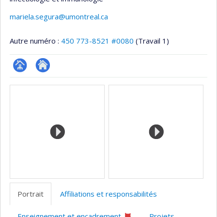
mariela.segura@umontreal.ca
Autre numéro :
450 773-8521 #0080
(Travail 1)
Page
Site
Médias
professionnelle
web
(faculté,département,école)
de
l’unité
de
recherche
Portrait
Affiliations et responsabilités
Enseignement et encadrement
Projets