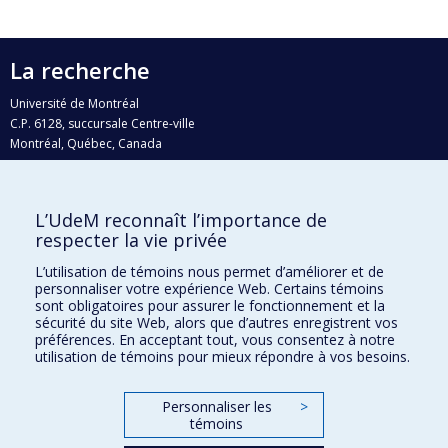
La recherche
Université de Montréal
C.P. 6128, succursale Centre-ville
Montréal, Québec, Canada
H3C 3J7
Courriel:
recherche@umontreal.ca
L’UdeM reconnaît l’importance de
Qui fait quoi?
respecter la vie privée
Nous trouver
L’utilisation de témoins nous permet d’améliorer et de
personnaliser votre expérience Web. Certains témoins
Plan du site
sont obligatoires pour assurer le fonctionnement et la
sécurité du site Web, alors que d’autres enregistrent vos
Accessibilité
préférences. En acceptant tout, vous consentez à notre
utilisation de témoins pour mieux répondre à vos besoins.
Personnaliser les
>
témoins