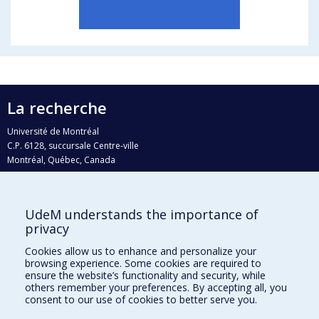
La recherche
Université de Montréal
C.P. 6128, succursale Centre-ville
Montréal, Québec, Canada
H3C 3J7
Courriel:
recherche@umontreal.ca
UdeM understands the importance of
Qui fait quoi?
privacy
Nous trouver
Cookies allow us to enhance and personalize your
browsing experience. Some cookies are required to
Plan du site
ensure the website’s functionality and security, while
others remember your preferences. By accepting all, you
Accessibilité
consent to our use of cookies to better serve you.