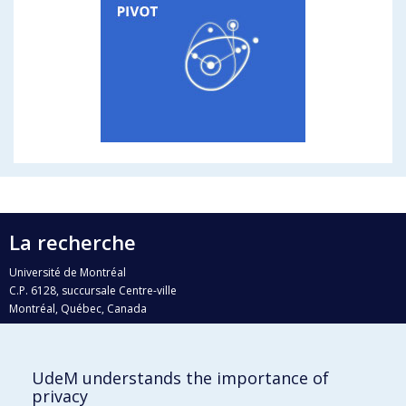
La recherche
Université de Montréal
C.P. 6128, succursale Centre-ville
Montréal, Québec, Canada
H3C 3J7
Courriel:
recherche@umontreal.ca
UdeM understands the importance of
Qui fait quoi?
privacy