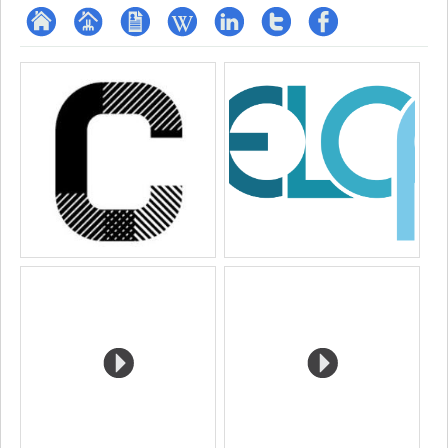
ResearchGate
Page
CV
Wiki
LinkedIn
Compte
Profil
Media
professionnelle
Twitter
Facebook
(faculté,département,école)