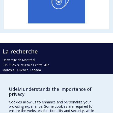
La recherche
Université de Montréal
C.P. 6128, succursale Centre-ville
Montréal, Québec, Canada
H3C 3J7
Courriel:
recherche@umontreal.ca
UdeM understands the importance of
privacy
Qui fait quoi?
Nous trouver
Cookies allow us to enhance and personalize your
browsing experience. Some cookies are required to
Plan du site
ensure the website’s functionality and security, while