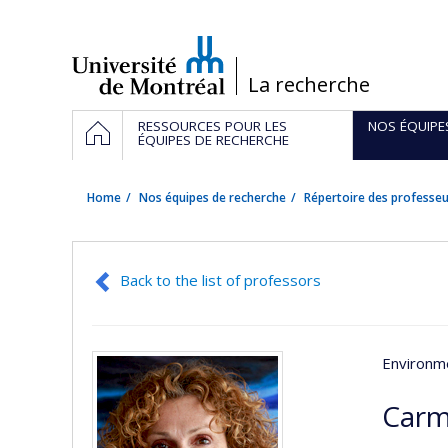
Passer
au
contenu
/
La recherche
Navigation
HOME
RESSOURCES POUR LES
NOS ÉQUIPE
principale
ÉQUIPES DE RECHERCHE
Home
Nos équipes de recherche
Répertoire des professeu
Back to the list of professors
Environme
Carm