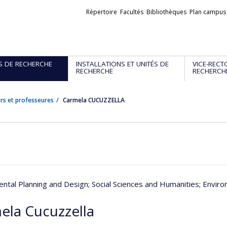
Liens
Répertoire
Facultés
Bibliothèques
Plan campus
externes
S DE RECHERCHE
INSTALLATIONS ET UNITÉS DE
VICE-RECT
RECHERCHE
RECHERCH
rs et professeures
Carmela CUCUZZELLA
ntal Planning and Design
; Social Sciences and Humanities
; Envir
ela Cucuzzella