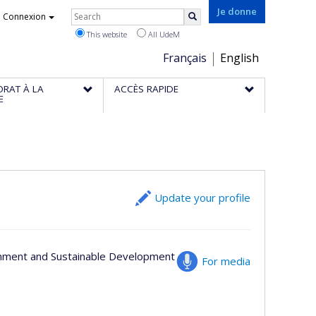
Rechercher
Je donne
Connexion
Search
This website
All UdeM
Choix
Français
English
de
ORAT À LA
ACCÈS RAPIDE
la
E
langue
Update your profile
onment and Sustainable Development
For media