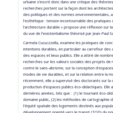
urbaine s’inscrit donc dans une critique des théories
recherches portent sur la façon dont les architecte
des politiques et des normes environnementales, afi
l’esthétique : tension incontournable des pratiques 
l’architecture durable » propose une réflexion sur la
du vue de l’existentialisme théorisé par Jean-Paul 
Carmela Cucuczzella, examine les pratiques de conce
intentions durables, en particulier au carrefour de
des espaces et lieux publics. Elle a attiré de nomb
recherches sur les valeurs sociales des projets de 
contre le sans-abrisme, sur la conception d'espaces
modes de vie durables, et sur la relation entre la mo
récemment, elle a supervisé des doctorants sur la conc
production d'espaces publics éco-didactiques. Elle
dernières années, tels que : (1) le tournant éco-dida
domaine public, (2) les méthodes de cartographie de l
l'équité spatiale des logements destinés aux populati
développement orienté vers le transit (TOD) du poin