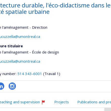
itecture durable, l'éco-didactisme dans l
té spatiale urbaine
e l'aménagement - Direction
cucuzzella@umontreal.ca
ure titulaire
e l'aménagement - École de design
cucuzzella@umontreal.ca
y number:
514 343-6001
(Travail 1)
inkedIn
Instagram
eaching and supervision
Projects
Publications and pr
Currently