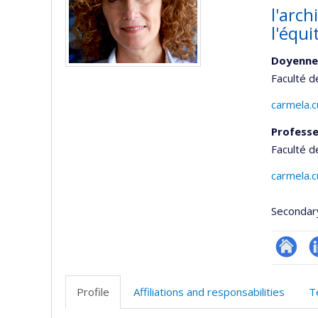
l'arch
l'équi
Doyenne
Faculté d
carmela.
Professe
Faculté d
carmela.
Secondar
Site
L
web
Profile
Affiliations and responsabilities
T
de