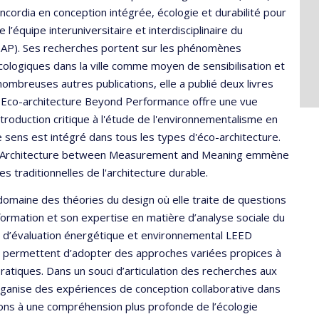
oncordia en conception intégrée, écologie et durabilité pour
’équipe interuniversitaire et interdisciplinaire du
(LEAP). Ses recherches portent sur les phénomènes
 écologiques dans la ville comme moyen de sensibilisation et
 nombreuses autres publications, elle a publié deux livres
g Eco-architecture Beyond Performance offre une vue
troduction critique à l'étude de l'environnementalisme en
e sens est intégré dans tous les types d'éco-architecture.
able Architecture between Measurement and Meaning emmène
s traditionnelles de l'architecture durable.
 domaine des théories du design où elle traite de questions
a formation et son expertise en matière d’analyse sociale du
e d’évaluation énergétique et environnemental LEED
ui permettent d’adopter des approches variées propices à
pratiques. Dans un souci d’articulation des recherches aux
rganise des expériences de conception collaborative dans
tions à une compréhension plus profonde de l’écologie