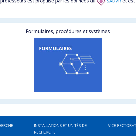
 professeurs est propulsé par les données du
SADVR
et est
Formulaires, procédures et systèmes
HERCHE
INSTALLATIONS ET UNITÉS DE
VICE-RECTORAT
RECHERCHE