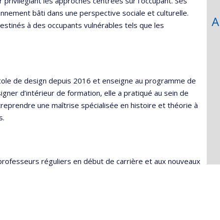
 privilégiant les approches centrées sur l’occupant. Ses
nnement bâti dans une perspective sociale et culturelle.
A
destinés à des occupants vulnérables tels que les
 l’École de design depuis 2016 et enseigne au programme de
gner d’intérieur de formation, elle a pratiqué au sein de
treprendre une maîtrise spécialisée en histoire et théorie à
s.
rofesseurs réguliers en début de carrière et aux nouveaux