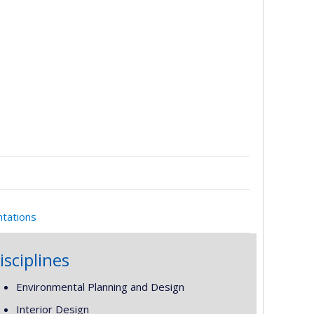
ntations
isciplines
Environmental Planning and Design
Interior Design