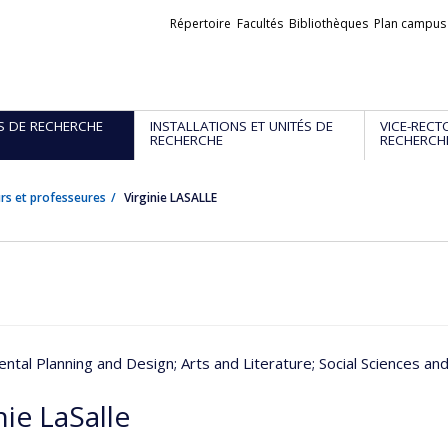
Liens
Répertoire
Facultés
Bibliothèques
Plan campus
externes
S DE RECHERCHE
INSTALLATIONS ET UNITÉS DE
VICE-RECT
RECHERCHE
RECHERCH
rs et professeures
Virginie LASALLE
ntal Planning and Design
; Arts and Literature
; Social Sciences a
nie LaSalle