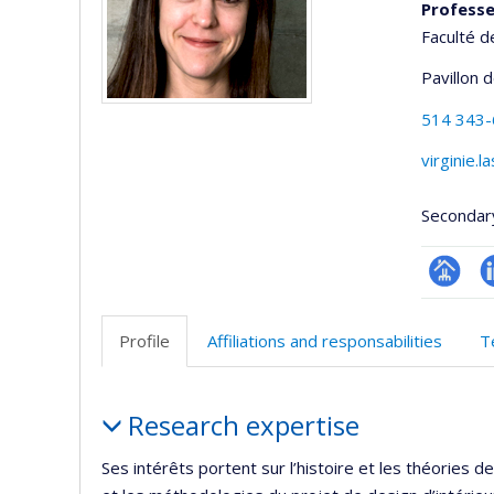
Profess
Faculté d
Pavillon 
514 343
virginie.
Secondar
Page
L
professi
Profile
Affiliations and responsabilities
T
(faculté
Profile
Research expertise
Ses intérêts portent sur l’histoire et les théories 