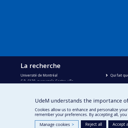
La recherche
Université de Montréal
Qui fait qu
C.P. 6128, succursale Centre-ville
Nous trou
Montréal, Québec, Canada
H3C 3J7
Plan du sit
UdeM understands the importance of
Accessibili
Courriel:
recherche@umontreal.ca
Cookies allow us to enhance and personalize your 
remember your preferences. By accepting all, you 
Reject all
Accept a
Manage cookies
>