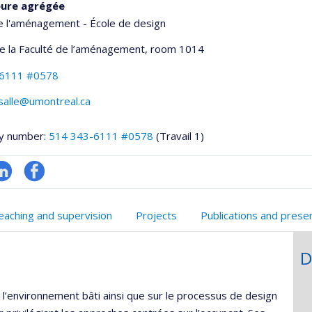
eure agrégée
e l'aménagement - École de design
de la Faculté de l’aménagement
, room 1014
-6111 #0578
lasalle@umontreal.ca
y number:
514 343-6111 #0578
(Travail 1)
inkedIn
Profil
onnelle
Facebook
eaching and supervision
Projects
Publications and prese
,département,école)
D
de l’environnement bâti ainsi que sur le processus de design