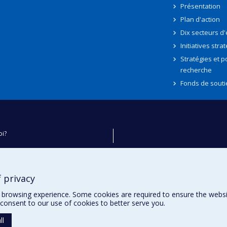
Présentation
Plan d'action
Dix secteurs d
Initiatives stra
Stratégies et po
recherche
Fonds de souti
oi?
ver
e
 privacy
té
browsing experience. Some cookies are required to ensure the website’
consent to our use of cookies to better serve you.
ll