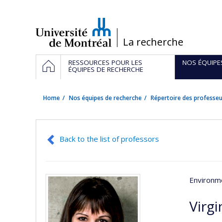
Passer
au
contenu
/
La recherche
Navigation
HOME
RESSOURCES POUR LES
NOS ÉQUIPE
principale
ÉQUIPES DE RECHERCHE
Home
Nos équipes de recherche
Répertoire des professeu
Back to the list of professors
Environme
Virgi