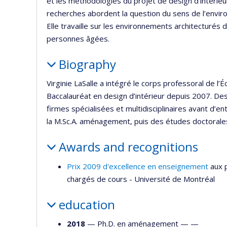
et les méthodologies du projet de design d’intérieur
recherches abordent la question du sens de l’enviro
Elle travaille sur les environnements architecturés 
personnes âgées.
Biography
Virginie LaSalle a intégré le corps professoral de
Baccalauréat en design d’intérieur depuis 2007. Desi
firmes spécialisées et multidisciplinaires avant d’en
la M.Sc.A. aménagement, puis des études doctorale
Awards and recognitions
Prix 2009 d'excellence en enseignement
aux p
chargés de cours - Université de Montréal
education
2018
— Ph.D. en aménagement — —