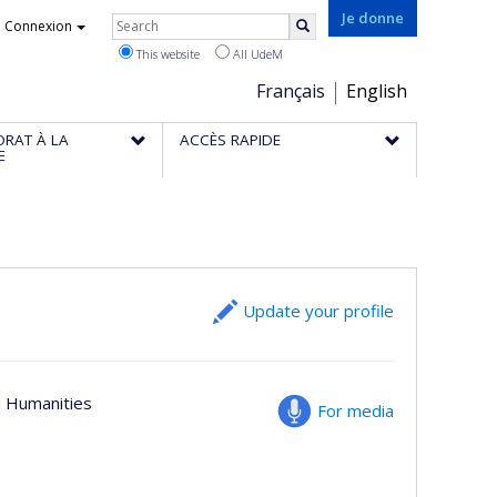
Rechercher
Je donne
Connexion
Search
This website
All UdeM
Choix
Français
English
de
ORAT À LA
ACCÈS RAPIDE
la
E
langue
Update your profile
nd Humanities
For media