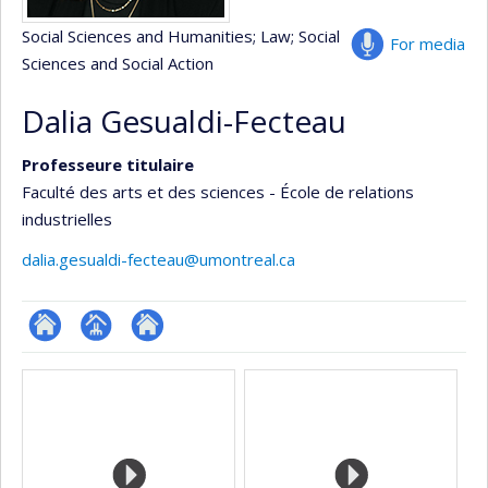
Social Sciences and Humanities
; Law
; Social
For media
Sciences and Social Action
Dalia Gesualdi-Fecteau
Professeure titulaire
Faculté des arts et des sciences - École de relations
industrielles
dalia.gesualdi-fecteau@umontreal.ca
ResearchGate
Page
Autre
Media
professionnelle
site
(faculté,département,école)
web