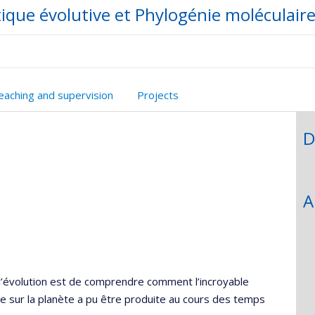
ique évolutive et Phylogénie moléculair
onnelle
eaching and supervision
Projects
,département,école)
D
A
l’évolution est de comprendre comment l’incroyable
 sur la planète a pu être produite au cours des temps