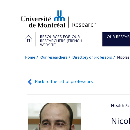
Passer
au
contenu
/
Research
Navigation
HOME
RESOURCES FOR OUR
OUR RESEAR
principale
RESEARCHERS (FRENCH
WEBSITE)
Home
Our researchers
Directory of professors
Nicola
Back to the list of professors
Health Sc
Nicol