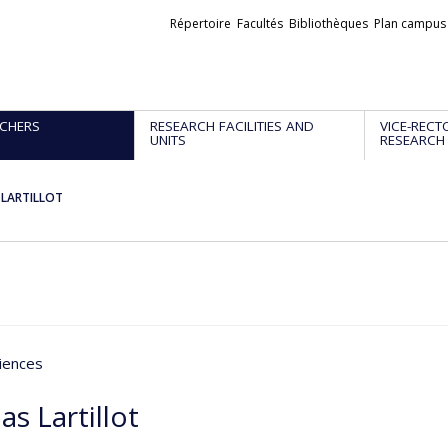
Liens
Répertoire
Facultés
Bibliothèques
Plan campus
externes
CHERS
RESEARCH FACILITIES AND
VICE-RECT
UNITS
RESEARCH
s LARTILLOT
iences
as Lartillot