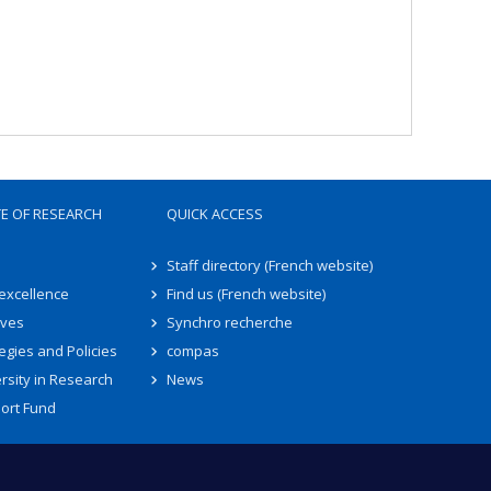
TE OF RESEARCH
QUICK ACCESS
Staff directory (French website)
 excellence
Find us (French website)
ives
Synchro recherche
egies and Policies
compas
rsity in Research
News
ort Fund