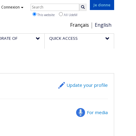
Rechercher
Je donne
Connexion
Search
This website
All UdeM
Choix
Français
English
de
ORATE OF
QUICK ACCESS
la
langue
Update your profile
For media