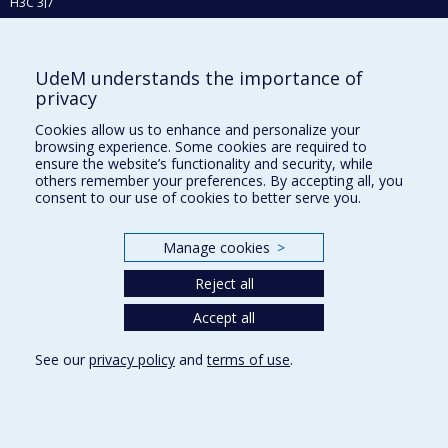
H3C 3J7
Phone : 514 343-6111, #38492
E-mail :
recherche@umontreal.ca
UdeM understands the importance of
Who does what?
privacy
Find us
Cookies allow us to enhance and personalize your
browsing experience. Some cookies are required to
Site map
ensure the website’s functionality and security, while
others remember your preferences. By accepting all, you
Accessibility
consent to our use of cookies to better serve you.
Manage cookies
>
Reject all
Accept all
See our
privacy policy
and
terms of use
.
Privacy
Terms of use
Cookie Settings
Université de