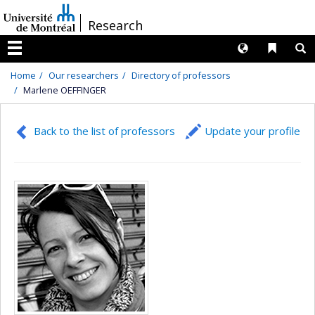
Passer
/
Research
au
contenu
Langues
Liens 
R
Menu
Home
Our researchers
Directory of professors
Marlene OEFFINGER
Back to the list of professors
Update your profile