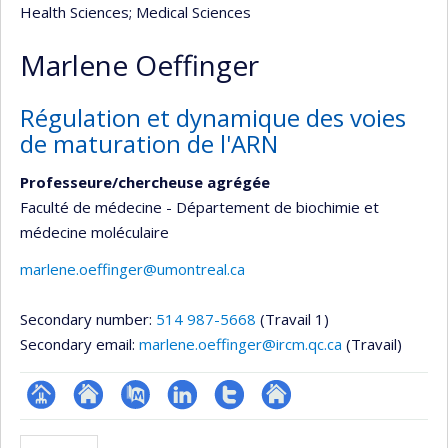
Health Sciences
; Medical Sciences
Marlene Oeffinger
Régulation et dynamique des voies
de maturation de l'ARN
Professeure/chercheuse agrégée
Faculté de médecine - Département de biochimie et
médecine moléculaire
marlene.oeffinger@umontreal.ca
Secondary number:
514 987-5668
(Travail 1)
Secondary email:
marlene.oeffinger@ircm.qc.ca
(Travail)
Page
Site
PubMed
LinkedIn
Compte
Autre
professionnelle
web
Twitter
site