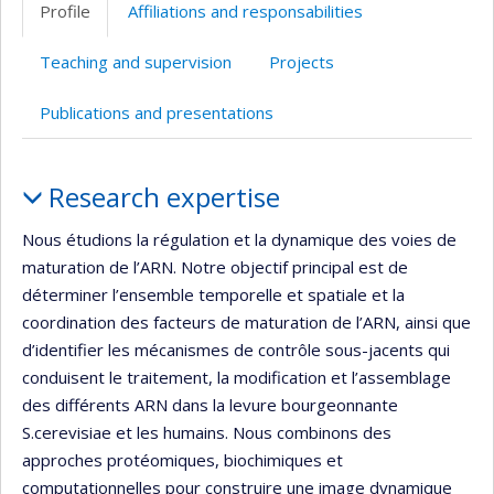
Profile
Affiliations and responsabilities
(faculté,département,école)
de
web
l’unité
Teaching and supervision
Projects
de
recherche
Publications and presentations
Profile
Research expertise
Nous étudions la régulation et la dynamique des voies de
maturation de l’ARN. Notre objectif principal est de
déterminer l’ensemble temporelle et spatiale et la
coordination des facteurs de maturation de l’ARN, ainsi que
d’identifier les mécanismes de contrôle sous-jacents qui
conduisent le traitement, la modification et l’assemblage
des différents ARN dans la levure bourgeonnante
S.cerevisiae et les humains. Nous combinons des
approches protéomiques, biochimiques et
computationnelles pour construire une image dynamique