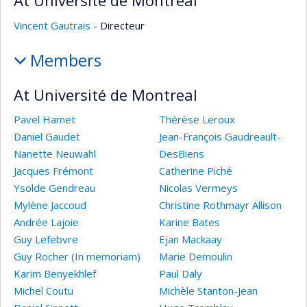
At Université de Montreal
Vincent Gautrais
- Directeur
Members
At Université de Montreal
Pavel Hamet
Thérèse Leroux
Daniel Gaudet
Jean-François Gaudreault-
Nanette Neuwahl
DesBiens
Jacques Frémont
Catherine Piché
Ysolde Gendreau
Nicolas Vermeys
Mylène Jaccoud
Christine Rothmayr Allison
Andrée Lajoie
Karine Bates
Guy Lefebvre
Ejan Mackaay
Guy Rocher (In memoriam)
Marie Demoulin
Karim Benyekhlef
Paul Daly
Michel Coutu
Michèle Stanton-Jean