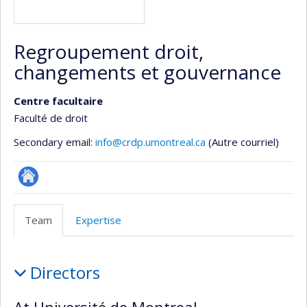
Regroupement droit,
changements et gouvernance
Centre facultaire
Faculté de droit
Secondary email:
info@crdp.umontreal.ca
(Autre courriel)
Site
Web
Team
Expertise
de
l’unité
Team
de
Directors
recherche