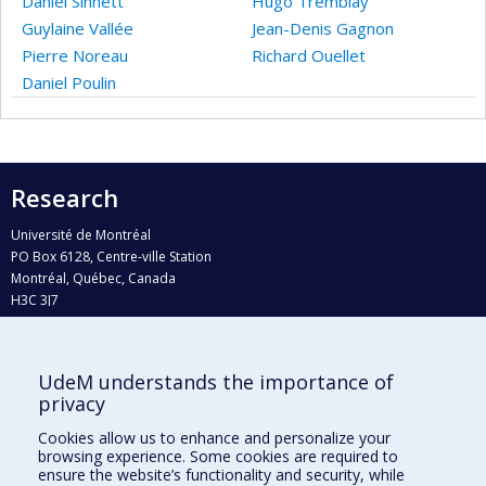
Daniel Sinnett
Hugo Tremblay
Guylaine Vallée
Jean-Denis Gagnon
Pierre Noreau
Richard Ouellet
Daniel Poulin
Research
Université de Montréal
PO Box 6128, Centre-ville Station
Montréal, Québec, Canada
H3C 3J7
Phone : 514 343-6111, #38492
E-mail :
recherche@umontreal.ca
UdeM understands the importance of
Who does what?
privacy
Find us
Cookies allow us to enhance and personalize your
browsing experience. Some cookies are required to
Site map
ensure the website’s functionality and security, while