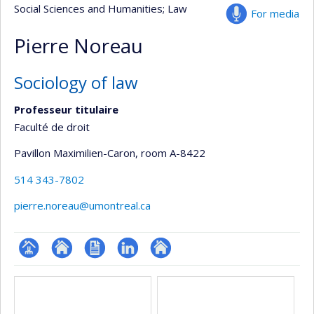
Social Sciences and Humanities
; Law
For media
Pierre Noreau
Sociology of law
Professeur titulaire
Faculté de droit
Pavillon Maximilien-Caron
, room A-8422
514 343-7802
pierre.noreau@umontreal.ca
Page
Site
CV
LinkedIn
Autre
Media
professionnelle
web
site
(faculté,département,école)
de
web