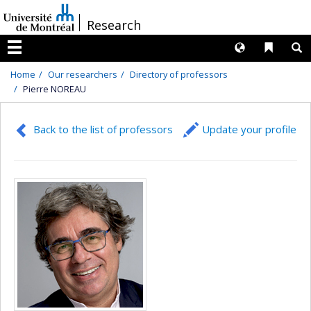
Passer
/
Research
au
contenu
Langues
Liens 
R
Menu
Home
Our researchers
Directory of professors
Pierre NOREAU
Back to the list of professors
Update your profile