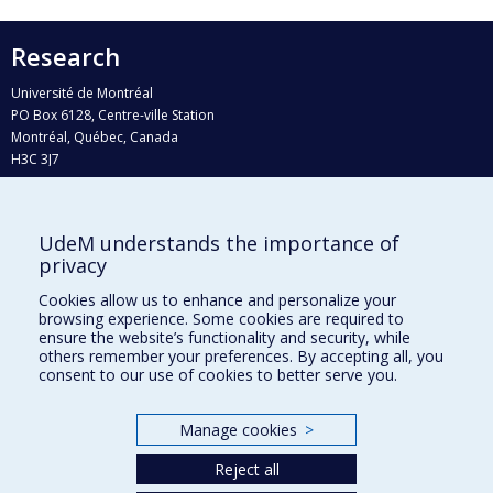
Research
Université de Montréal
PO Box 6128, Centre-ville Station
Montréal, Québec, Canada
H3C 3J7
Phone : 514 343-6111, #38492
E-mail :
recherche@umontreal.ca
UdeM understands the importance of
Who does what?
privacy
Find us
Cookies allow us to enhance and personalize your
browsing experience. Some cookies are required to
Site map
ensure the website’s functionality and security, while
others remember your preferences. By accepting all, you
Accessibility
consent to our use of cookies to better serve you.
Manage cookies
>
Reject all