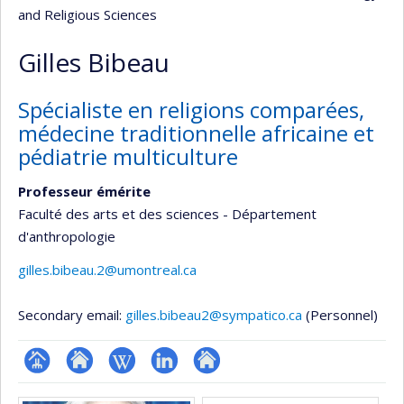
and Religious Sciences
Gilles Bibeau
Spécialiste en religions comparées,
médecine traditionnelle africaine et
pédiatrie multiculture
Professeur émérite
Faculté des arts et des sciences - Département
d'anthropologie
gilles.bibeau.2@umontreal.ca
Secondary email:
gilles.bibeau2@sympatico.ca
(Personnel)
Page
Site
Wiki
LinkedIn
Autre