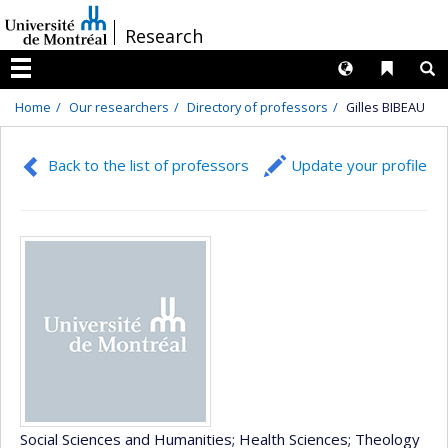
Passer
/
Research
au
contenu
Langues
Liens 
R
Menu
Home
Our researchers
Directory of professors
Gilles BIBEAU
Back to the list of professors
Update your profile
Social Sciences and Humanities
; Health Sciences
; Theology