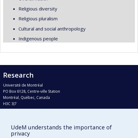
Religious diversity
Religious pluralism
Cultural and social anthropology
Indigenous people
Research
Université de Montréal
PO Box 6128, Centre-ville Station
Montréal, Québec, Canada
H3C 3J7
Phone : 514 343-6111, #38492
E-mail :
recherche@umontreal.ca
UdeM understands the importance of
Who does what?
privacy