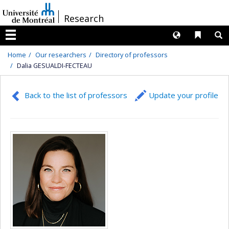
Passer
/
Research
au
contenu
Langues
Liens 
R
Menu
Home
Our researchers
Directory of professors
Dalia GESUALDI-FECTEAU
Back to the list of professors
Update your profile