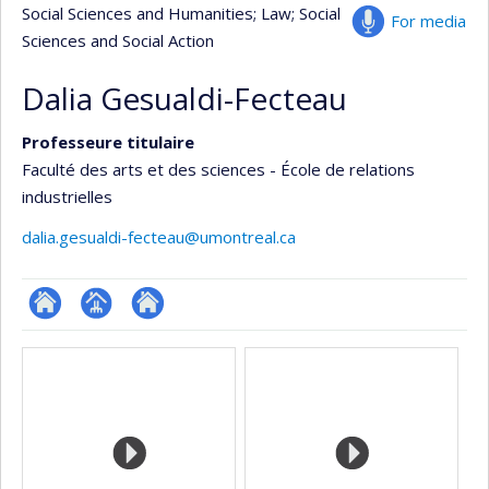
Social Sciences and Humanities
; Law
; Social
For media
Sciences and Social Action
Dalia Gesualdi-Fecteau
Professeure titulaire
Faculté des arts et des sciences - École de relations
industrielles
dalia.gesualdi-fecteau@umontreal.ca
ResearchGate
Page
Autre
Media
professionnelle
site
(faculté,département,école)
web