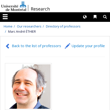
Passer
/
Research
au
contenu
Langues
Liens 
R
Menu
Home
Our researchers
Directory of professors
Marc André ÉTHIER
Back to the list of professors
Update your profile