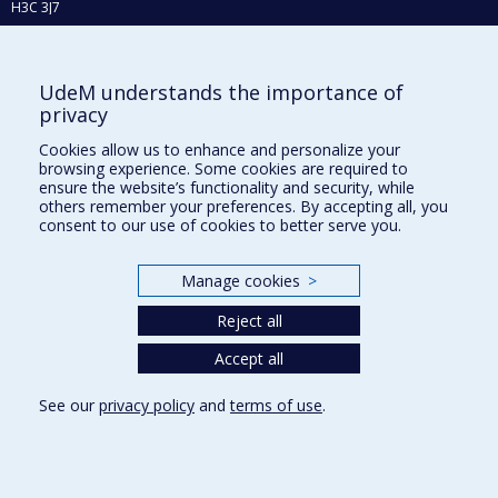
H3C 3J7
Phone : 514 343-6111, #38492
E-mail :
recherche@umontreal.ca
UdeM understands the importance of
Who does what?
privacy
Find us
Cookies allow us to enhance and personalize your
browsing experience. Some cookies are required to
Site map
ensure the website’s functionality and security, while
others remember your preferences. By accepting all, you
Accessibility
consent to our use of cookies to better serve you.
Manage cookies
>
Reject all
Accept all
See our
privacy policy
and
terms of use
.
Privacy
Terms of use
Cookie Settings