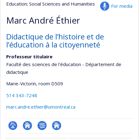
Education
; Social Sciences and Humanities
For media
Marc André Éthier
Didactique de l’histoire et de
l’éducation à la citoyenneté
Professeur titulaire
Faculté des sciences de l'éducation - Département de
didactique
Marie-Victorin
, room D509
514 343-7248
marc.andre.ethier@umontreal.ca
Page
Site
Bibliographie
Autre