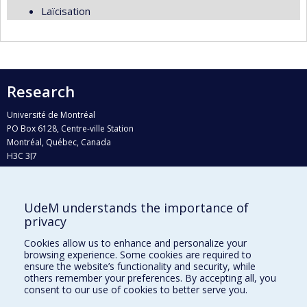
Laïcisation
Research
Université de Montréal
PO Box 6128, Centre-ville Station
Montréal, Québec, Canada
H3C 3J7
Phone : 514 343-6111, #38492
E-mail :
recherche@umontreal.ca
UdeM understands the importance of
Who does what?
privacy
Find us
Cookies allow us to enhance and personalize your
browsing experience. Some cookies are required to
Site map
ensure the website’s functionality and security, while
others remember your preferences. By accepting all, you
Accessibility
consent to our use of cookies to better serve you.