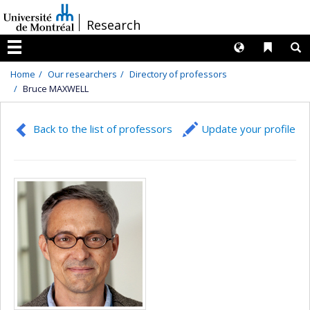
Passer
/
Research
au
contenu
Langues
Liens 
R
Menu
Home
Our researchers
Directory of professors
Bruce MAXWELL
Back to the list of professors
Update your profile