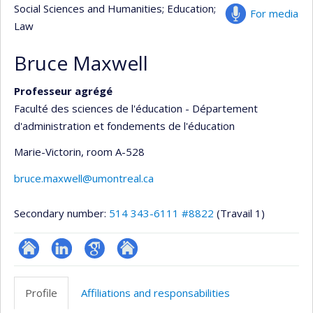
Social Sciences and Humanities
; Education
;
For media
Law
Bruce Maxwell
Professeur agrégé
Faculté des sciences de l'éducation - Département
d'administration et fondements de l'éducation
Marie-Victorin
, room A-528
bruce.maxwell@umontreal.ca
Secondary number:
514 343-6111 #8822
(Travail 1)
ResearchGate
LinkedIn
Google
Autre
Scholar
site
Profile
Affiliations and responsabilities
web