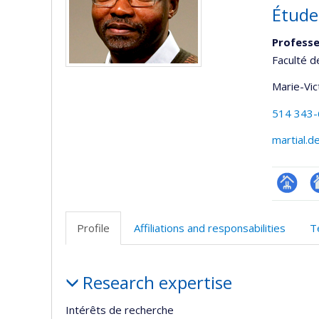
Étude
Professe
Faculté d
Marie-Vic
514 343
martial.
Page
Si
professi
w
Profile
Affiliations and responsabilities
T
(faculté
d
l’
Profile
d
Research expertise
r
Intérêts de recherche