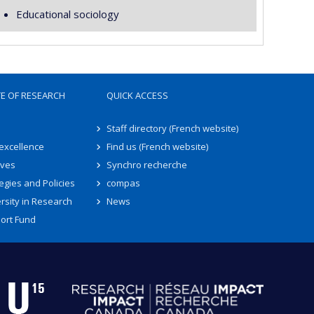
Educational sociology
TE OF RESEARCH
QUICK ACCESS
Staff directory (French website)
 excellence
Find us (French website)
ives
Synchro recherche
egies and Policies
compas
rsity in Research
News
ort Fund