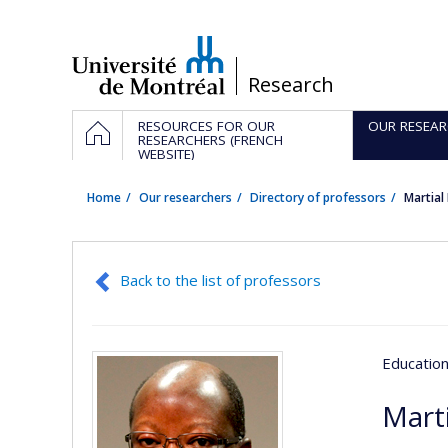
Passer
au
contenu
/
Research
Navigation
HOME
RESOURCES FOR OUR
OUR RESEAR
principale
RESEARCHERS (FRENCH
WEBSITE)
Home
Our researchers
Directory of professors
Martial
Back to the list of professors
Educatio
Mart