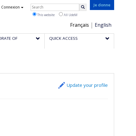
Rechercher
Je donne
Connexion
Search
This website
All UdeM
Choix
Français
English
de
ORATE OF
QUICK ACCESS
la
langue
Update your profile