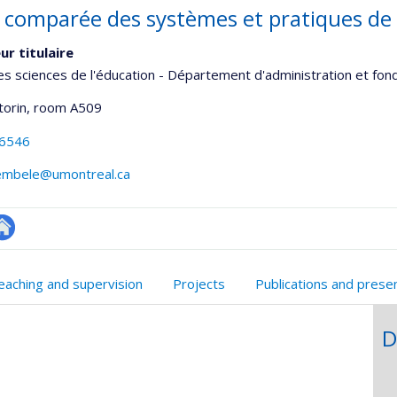
 comparée des systèmes et pratiques de
ur titulaire
es sciences de l'éducation - Département d'administration et fo
torin
, room A509
-6546
dembele@umontreal.ca
te
onnelle
eb
eaching and supervision
Projects
Publications and prese
,département,école)
e
unité
D
e
echerche