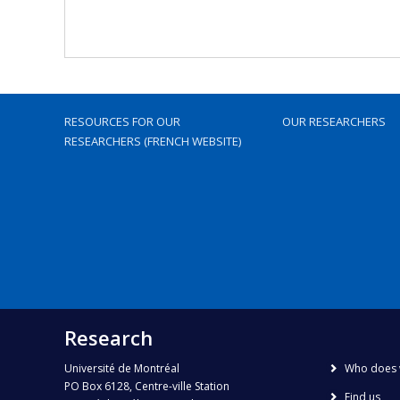
RESOURCES FOR OUR
OUR RESEARCHERS
RESEARCHERS (FRENCH WEBSITE)
Research
Université de Montréal
Who does 
PO Box 6128, Centre-ville Station
Find us