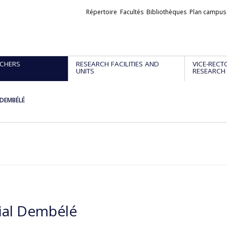
Liens
Répertoire
Facultés
Bibliothèques
Plan campus
externes
CHERS
RESEARCH FACILITIES AND
VICE-RECT
UNITS
RESEARCH
 DEMBÉLÉ
n
ial Dembélé