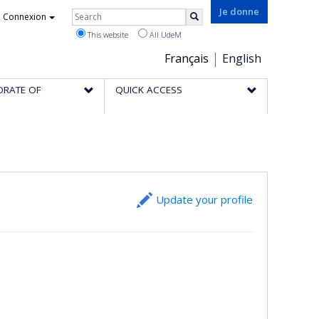
Rechercher
Je donne
Connexion
Search
This website
All UdeM
Choix
Français
English
de
ORATE OF
QUICK ACCESS
la
langue
Update your profile