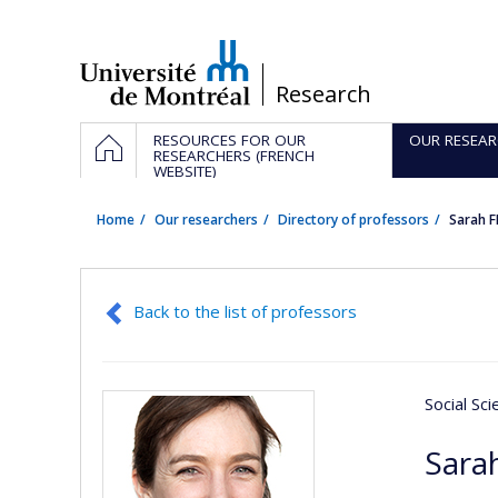
Passer
au
contenu
/
Research
Navigation
HOME
RESOURCES FOR OUR
OUR RESEAR
principale
RESEARCHERS (FRENCH
WEBSITE)
Home
Our researchers
Directory of professors
Sarah 
Back to the list of professors
Social Sc
Sara