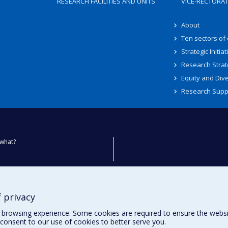
RESEARCH FACILITIES AND UNITS
VICE-RECTORA
About
Ten sectors of
Strategic Initiat
Research Strat
Equity and Dive
Research Supp
what?
ty
 privacy
browsing experience. Some cookies are required to ensure the website’
consent to our use of cookies to better serve you.