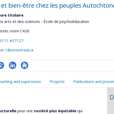
 et bien-être chez les peuples Autochton
ure titulaire
es arts et des sciences - École de psychoéducation
torin
, room C426
-6111 #37127
ser.1@umontreal.ca
hGate
age
LinkedIn
Autre
rofessionnelle
site
eaching and supervision
Projects
Publications and prese
faculté,département,école)
web
D
ucturelle
pour une
société plus équitable
qui