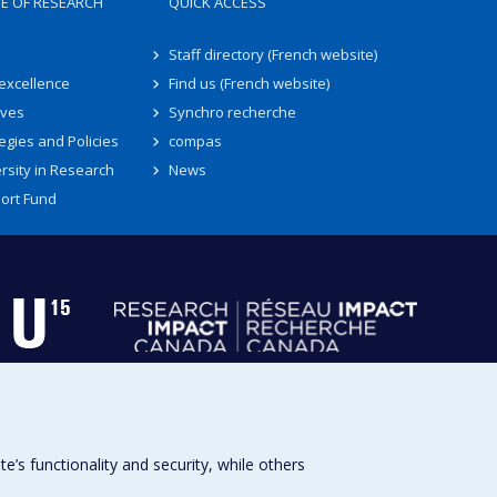
TE OF RESEARCH
QUICK ACCESS
Staff directory (French website)
 excellence
Find us (French website)
ives
Synchro recherche
egies and Policies
compas
rsity in Research
News
ort Fund
s functionality and security, while others