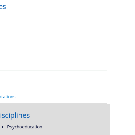
es
ntations
isciplines
Psychoeducation