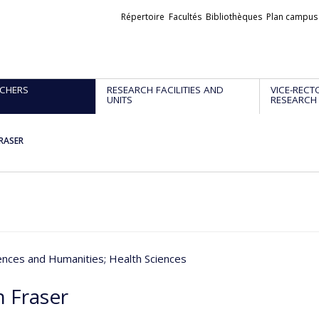
Liens
Répertoire
Facultés
Bibliothèques
Plan campus
externes
CHERS
RESEARCH FACILITIES AND
VICE-RECT
UNITS
RESEARCH
FRASER
iences and Humanities
; Health Sciences
h Fraser