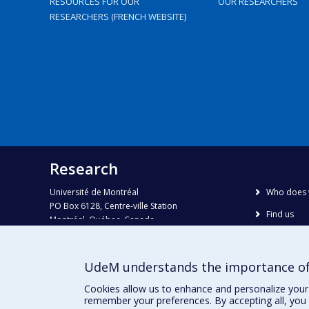
RESOURCES FOR OUR
OUR RESEARCHERS
RESEARCHERS (FRENCH WEBSITE)
Research
Université de Montréal
Who does 
PO Box 6128, Centre-ville Station
Find us
Montréal, Québec, Canada
H3C 3J7
Site map
Accessibili
Phone : 514 343-6111, #38492
UdeM understands the importance of
E-mail :
recherche@umontreal.ca
Cookies allow us to enhance and personalize your 
remember your preferences. By accepting all, you 