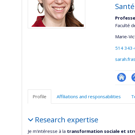
Santé
Professe
Faculté d
Marie-Vic
514 343
sarah.fra
Researc
P
p
Profile
Affiliations and responsabilities
T
(
Profile
Research expertise
Je m'intéresse à la
transformation sociale et str