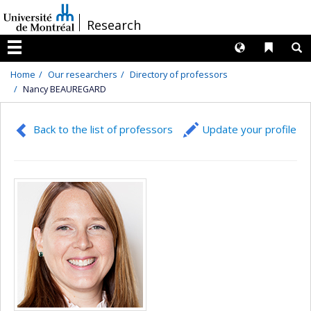
Passer
/
Research
au
contenu
Langues
Liens 
R
Menu
Home
Our researchers
Directory of professors
Nancy BEAUREGARD
Back to the list of professors
Update your profile