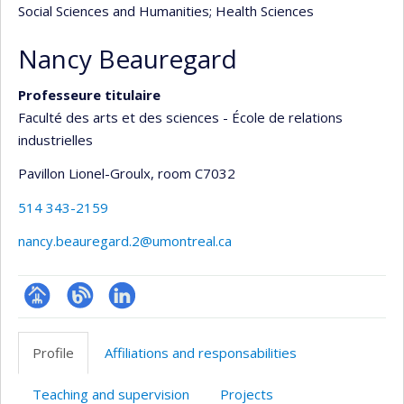
Social Sciences and Humanities
; Health Sciences
Nancy Beauregard
Professeure titulaire
Faculté des arts et des sciences - École de relations
industrielles
Pavillon Lionel-Groulx
, room C7032
514 343-2159
nancy.beauregard.2@umontreal.ca
Page
Blogue
LinkedIn
professionnelle
Profile
Affiliations and responsabilities
(faculté,département,école)
Teaching and supervision
Projects