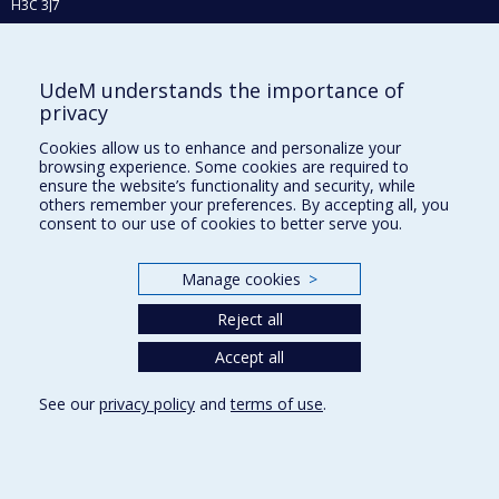
H3C 3J7
Phone : 514 343-6111, #38492
E-mail :
recherche@umontreal.ca
UdeM understands the importance of
Who does what?
privacy
Find us
Cookies allow us to enhance and personalize your
browsing experience. Some cookies are required to
Site map
ensure the website’s functionality and security, while
others remember your preferences. By accepting all, you
Accessibility
consent to our use of cookies to better serve you.
Manage cookies
>
Reject all
Accept all
See our
privacy policy
and
terms of use
.
Privacy
Terms of use
Cookie Settings
Université de