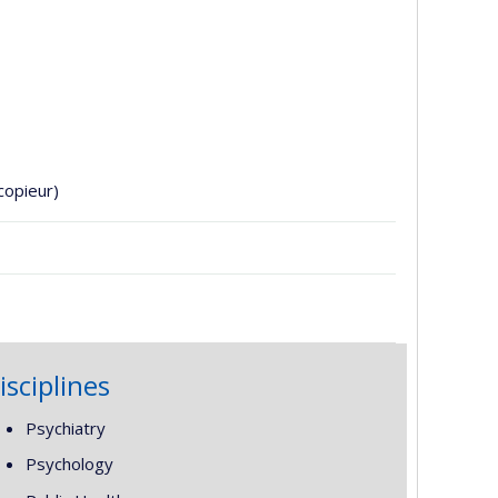
copieur)
isciplines
Psychiatry
Psychology