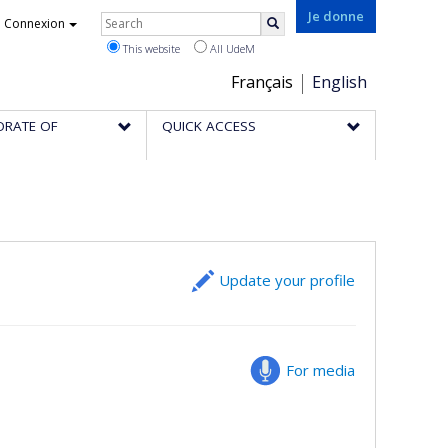
Rechercher
Je donne
Connexion
Search
This website
All UdeM
Choix
Français
English
de
ORATE OF
QUICK ACCESS
la
langue
Update your profile
For media