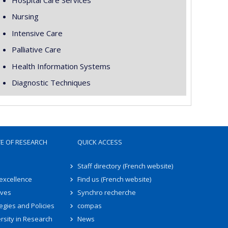
Nursing
Intensive Care
Palliative Care
Health Information Systems
Diagnostic Techniques
TE OF RESEARCH
QUICK ACCESS
Staff directory (French website)
 excellence
Find us (French website)
ives
Synchro recherche
egies and Policies
compas
rsity in Research
News