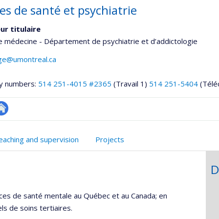
es de santé et psychiatrie
ur titulaire
e médecine - Département de psychiatrie et d’addictologie
age@umontreal.ca
y numbers:
514 251-4015 #2365
(Travail 1)
514 251-5404
(Télé
hGate
te
eb
eaching and supervision
Projects
e
unité
D
e
echerche
vices de santé mentale au Québec et au Canada; en
ls de soins tertiaires.