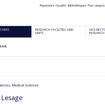
Liens
Répertoire
Facultés
Bibliothèques
Plan campus
externes
CHERS
RESEARCH FACILITIES AND
VICE-RECT
UNITS
RESEARCH
ESAGE
iences
; Medical Sciences
n Lesage