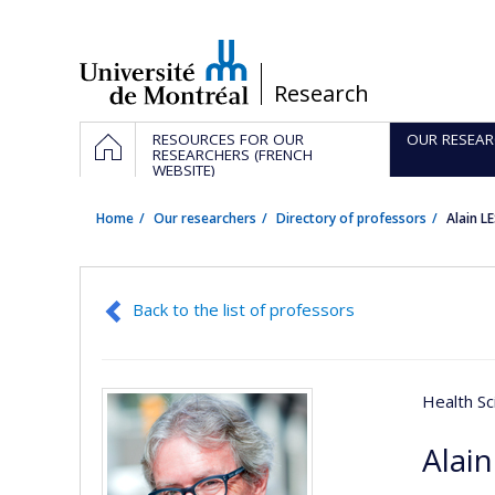
Passer
au
contenu
/
Research
Navigation
HOME
RESOURCES FOR OUR
OUR RESEAR
principale
RESEARCHERS (FRENCH
WEBSITE)
Home
Our researchers
Directory of professors
Alain L
Back to the list of professors
Health Sc
Alai