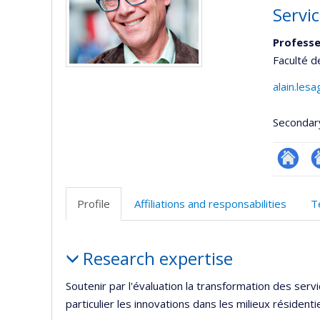
Servic
Professe
Faculté d
alain.les
Secondar
Researc
Si
w
Profile
Affiliations and responsabilities
T
d
l’
Profile
d
Research expertise
r
Soutenir par l'évaluation la transformation des ser
particulier les innovations dans les milieux résidentie