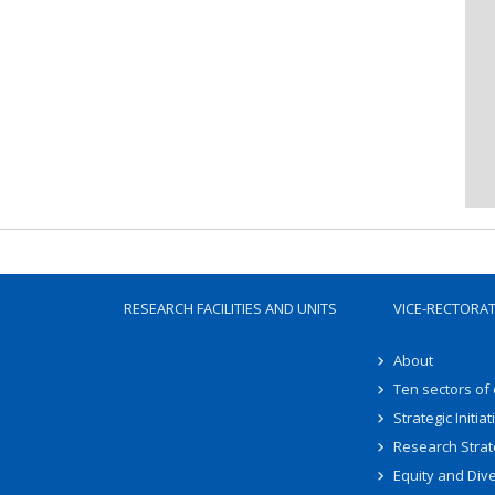
RESEARCH FACILITIES AND UNITS
VICE-RECTORA
About
Ten sectors of
Strategic Initiat
Research Strat
Equity and Dive