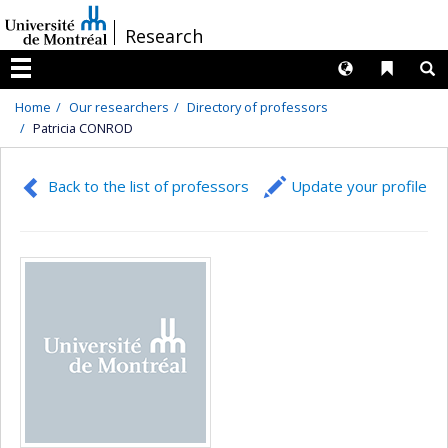
Passer
/
Research
au
contenu
Langues
Liens 
R
Menu
Home
Our researchers
Directory of professors
Patricia CONROD
Back to the list of professors
Update your profile