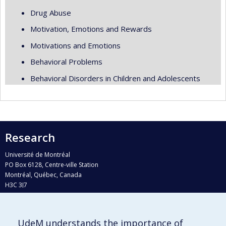
Drug Abuse
Motivation, Emotions and Rewards
Motivations and Emotions
Behavioral Problems
Behavioral Disorders in Children and Adolescents
Research
Université de Montréal
PO Box 6128, Centre-ville Station
Montréal, Québec, Canada
H3C 3J7
Phone : 514 343-6111, #38492
E-mail :
recherche@umontreal.ca
UdeM understands the importance of