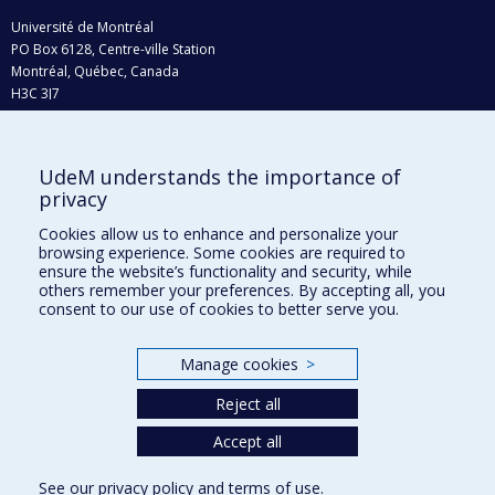
Université de Montréal
PO Box 6128, Centre-ville Station
Montréal, Québec, Canada
H3C 3J7
Phone : 514 343-6111, #38492
E-mail :
recherche@umontreal.ca
UdeM understands the importance of
Who does what?
privacy
Find us
Cookies allow us to enhance and personalize your
browsing experience. Some cookies are required to
Site map
ensure the website’s functionality and security, while
others remember your preferences. By accepting all, you
Accessibility
consent to our use of cookies to better serve you.
Manage cookies
>
Reject all
Accept all
See our
privacy policy
and
terms of use
.