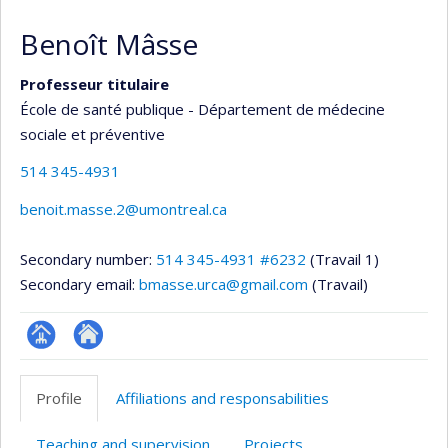
Benoît Mâsse
Professeur titulaire
École de santé publique - Département de médecine
sociale et préventive
514 345-4931
benoit.masse.2@umontreal.ca
Secondary number:
514 345-4931 #6232
(Travail 1)
Secondary email:
bmasse.urca@gmail.com
(Travail)
Page
Site
professionnelle
web
Profile
Affiliations and responsabilities
(faculté,département,école)
de
l’unité
Teaching and supervision
Projects