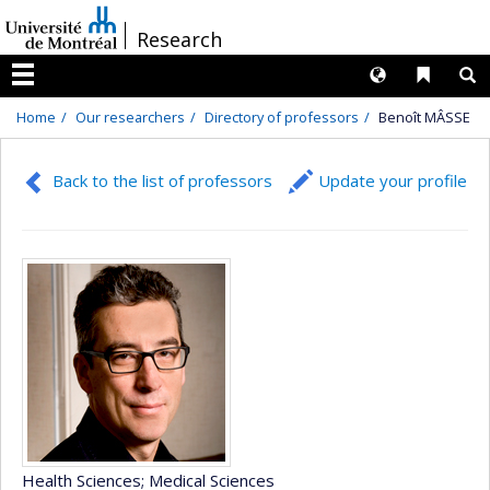
Passer
/
Research
au
contenu
Langues
Liens 
R
Menu
Home
Our researchers
Directory of professors
Benoît MÂSSE
Back to the list of professors
Update your profile
Health Sciences
; Medical Sciences