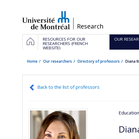
Passer
au
contenu
/
Research
Navigation
HOME
RESOURCES FOR OUR
OUR RESEAR
principale
RESEARCHERS (FRENCH
WEBSITE)
Home
Our researchers
Directory of professors
Diana 
Back to the list of professors
Educatio
Dian