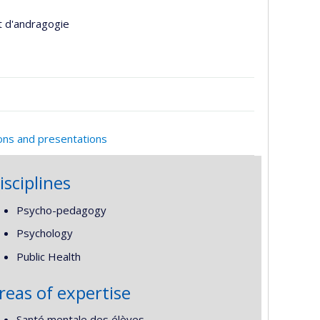
t d'andragogie
ions and presentations
isciplines
Psycho-pedagogy
Psychology
Public Health
reas of expertise
Santé mentale des élèves