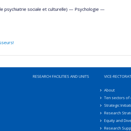
 psychiatrie sociale et culturelle) —
Psychologie
—
sseurs!
RESEARCH FACILITIES AND UNITS
VICE-RECTORA
About
Ten sectors of
Strategic Initiat
Research Strat
Equity and Dive
Research Supp