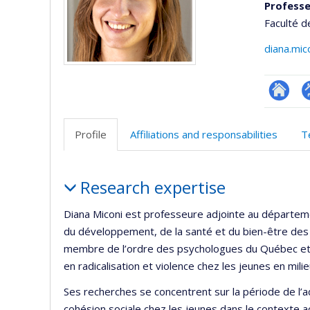
Professe
Faculté d
diana.mi
Researc
P
p
Profile
Affiliations and responsabilities
T
(
Profile
Research expertise
Diana Miconi est professeure adjointe au départe
du développement, de la santé et du bien-être des 
membre de l’ordre des psychologues du Québec et de 
en radicalisation et violence chez les jeunes en mili
Ses recherches se concentrent sur la période de l’
cohésion sociale chez les jeunes dans le contexte ac