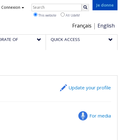
Rechercher
Je donne
Connexion
Search
This website
All UdeM
Choix
Français
English
de
ORATE OF
QUICK ACCESS
la
langue
Update your profile
For media