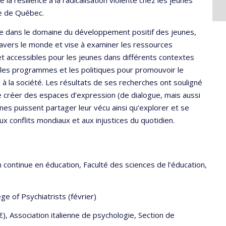
la résilience à la radicalisation violente chez les jeunes
ce de Québec.
rche dans le domaine du développement positif des jeunes,
ravers le monde et vise à examiner les ressources
et accessibles pour les jeunes dans différents contextes
er les programmes et les politiques pour promouvoir le
 à la société. Les résultats de ses recherches ont souligné
de créer des espaces d’expression (de dialogue, mais aussi
unes puissent partager leur vécu ainsi qu’explorer et se
ux conflits mondiaux et aux injustices du quotidien.
n continue en éducation, Faculté des sciences de l’éducation,
ege of Psychiatrists (février)
), Association italienne de psychologie, Section de