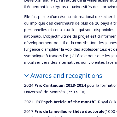
Development, PYD) à l’étude de la vulnérabilité et de 
fréquentant les cégeps et universités de la provin
Elle fait partie d’un réseau international de reche
qui implique des chercheurs de plus de 20 pays à t
personnelles et contextuelles qui sont disponibles 
nationaux. L’objectif ultime du projet est d’inform
développement positif et la contribution des jeunes
l’urgence d’amplifier la voix des adolescent.e.s et 
symbolique à travers l’art) à l’école pour que les je
mobiliser vers des alternatives non violentes face a
Awards and recognitions
2024
Prix Continuum 2023-2024
pour la formatio
Université de Montréal (750 $ CA)
2021
“RCPsych Article of the month”
, Royal Coll
2017
Prix de la meilleure thèse doctorale
(1000 €