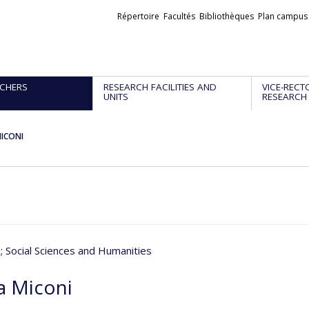
Liens
Répertoire
Facultés
Bibliothèques
Plan campus
externes
CHERS
RESEARCH FACILITIES AND
VICE-RECT
UNITS
RESEARCH
MICONI
n
; Social Sciences and Humanities
a Miconi