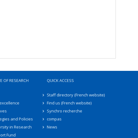
TE OF RESEARCH
QUICK ACCESS
Staff directory (French website)
 excellence
Find us (French website)
ives
Synchro recherche
egies and Policies
compas
rsity in Research
News
ort Fund