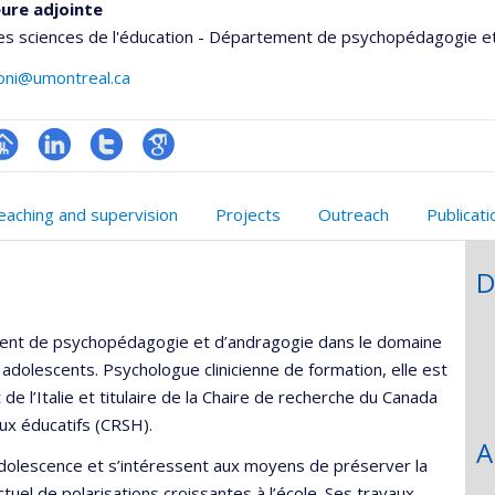
ure adjointe
es sciences de l'éducation - Département de psychopédagogie e
coni@umontreal.ca
hGate
age
LinkedIn
Compte
Google
rofessionnelle
Twitter
Scholar
eaching and supervision
Projects
Outreach
Publicat
faculté,département,école)
D
ment de psychopédagogie et d’andragogie dans le domaine
adolescents. Psychologue clinicienne de formation, elle est
l’Italie et titulaire de la Chaire de recherche du Canada
eux éducatifs (CRSH).
A
adolescence et s’intéressent aux moyens de préserver la
tuel de polarisations croissantes à l’école. Ses travaux